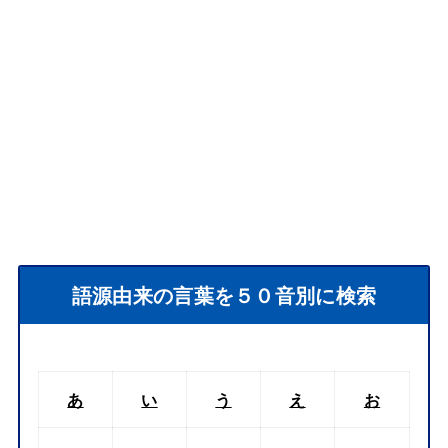
語源由来の言葉を５０音別に検索
あ
い
う
え
お