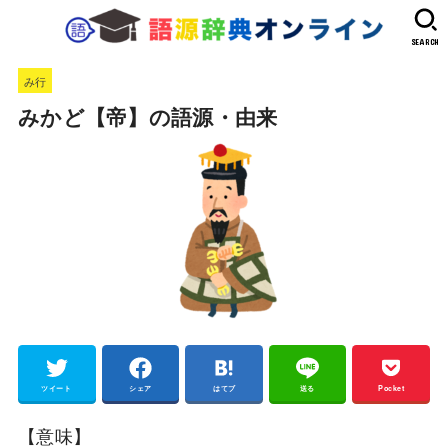
SEARCH
み行
みかど【帝】の語源・由来
ツイート
シェア
はてブ
送る
Pocket
【意味】