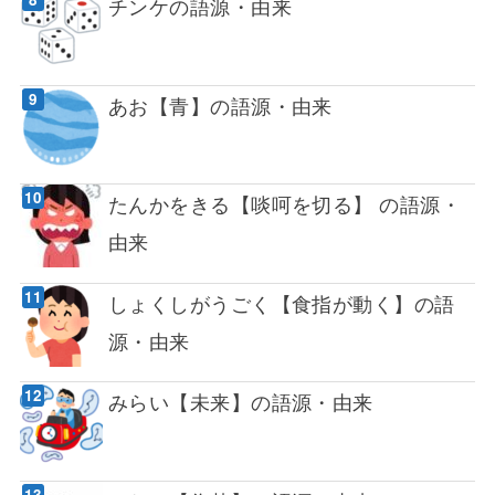
チンケの語源・由来
あお【青】の語源・由来
たんかをきる【啖呵を切る】 の語源・
由来
しょくしがうごく【食指が動く】の語
源・由来
みらい【未来】の語源・由来