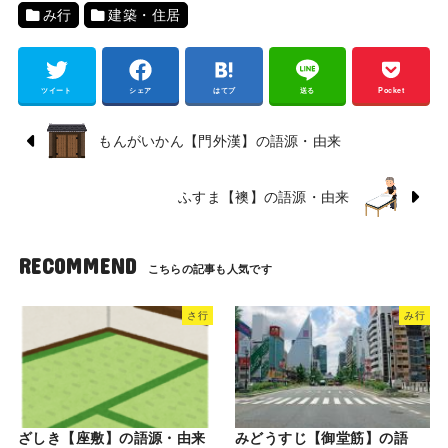
み行
建築・住居
ツイート
シェア
はてブ
送る
Pocket
もんがいかん【門外漢】の語源・由来
ふすま【襖】の語源・由来
RECOMMEND
さ行
み行
ざしき【座敷】の語源・由来
みどうすじ【御堂筋】の語