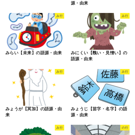
源・由来
み行
み行
みらい【未来】の語源・由来
みにくい【醜い・見憎い】の
語源・由来
み行
み行
みょうが【冥加】の語源・由
みょうじ【苗字・名字】の語
来
源・由来
み行
の行