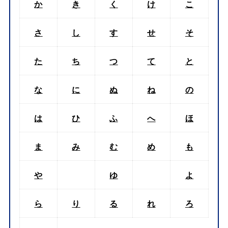
か
き
く
け
こ
さ
し
す
せ
そ
た
ち
つ
て
と
な
に
ぬ
ね
の
は
ひ
ふ
へ
ほ
ま
み
む
め
も
や
ゆ
よ
ら
り
る
れ
ろ