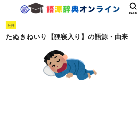
SEARCH
た行
たぬきねいり【狸寝入り】の語源・由来