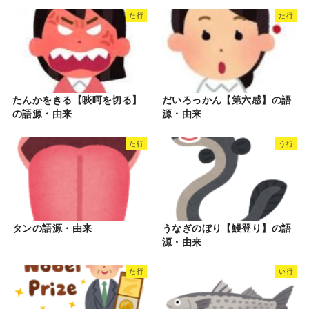
た行
た行
たんかをきる【啖呵を切る】
だいろっかん【第六感】の語
の語源・由来
源・由来
た行
う行
タンの語源・由来
うなぎのぼり【鰻登り】の語
源・由来
た行
い行