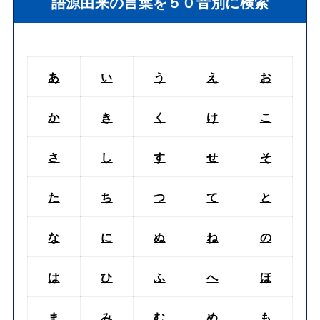
語源由来の言葉を５０音別に検索
あ
い
う
え
お
か
き
く
け
こ
さ
し
す
せ
そ
た
ち
つ
て
と
な
に
ぬ
ね
の
は
ひ
ふ
へ
ほ
ま
み
む
め
も