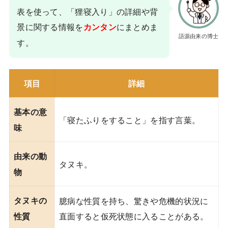
表を使って、「狸寝入り」の詳細や背
景に関する情報を
にまとめま
カンタン
語源由来の博士
す。
項目
詳細
基本の意
「寝たふりをすること」を指す言葉。
味
由来の動
タヌキ。
物
タヌキの
臆病な性質を持ち、驚きや危機的状況に
直面すると仮死状態に入ることがある。
性質