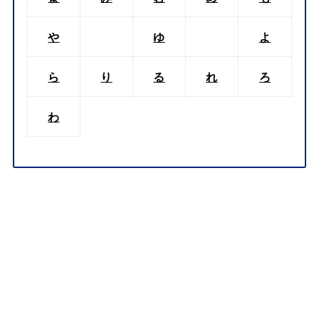
や
ゆ
よ
ら
り
る
れ
ろ
わ