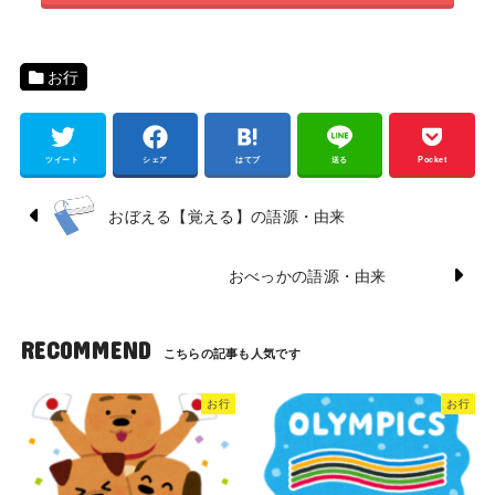
お行
ツイート
シェア
はてブ
送る
Pocket
おぼえる【覚える】の語源・由来
おべっかの語源・由来
RECOMMEND
お行
お行