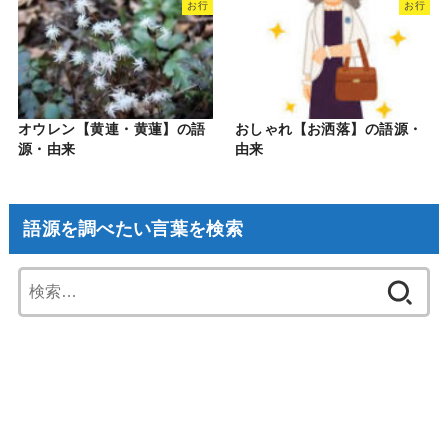
お行
お行
オウレン【黄連・黄蓮】の語
おしゃれ【お洒落】の語源・
源・由来
由来
語源を調べたい言葉を検索
検
索: