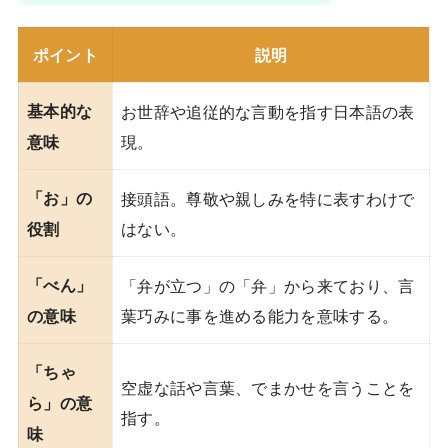
ポイント
説明
基本的な
お世辞や追従的な言動を指す日本語の表
現。
意味
「お」の
接頭語。尊敬や親しみを特に表すわけで
はない。
役割
「べん」
「弁が立つ」の「弁」から来ており、言
葉巧みに事を進める能力を意味する。
の意味
「ちゃ
空虚な話や言葉、でまかせを言うことを
ら」の意
指す。
味