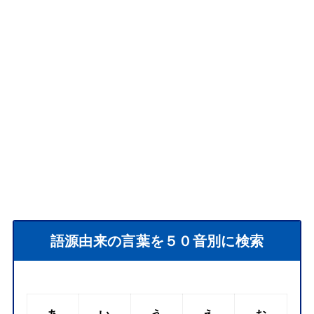
語源由来の言葉を５０音別に検索
あ
い
う
え
お