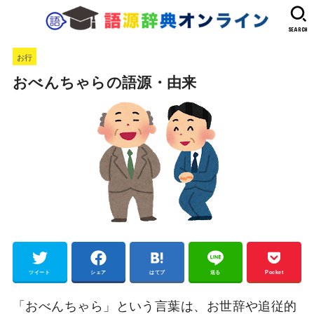
SEARCH
お行
おべんちゃらの語源・由来
ツイート
シェア
はてブ
送る
Pocket
「おべんちゃら」という言葉は、お世辞や追従的