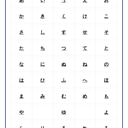
か
き
く
け
こ
さ
し
す
せ
そ
た
ち
つ
て
と
な
に
ぬ
ね
の
は
ひ
ふ
へ
ほ
ま
み
む
め
も
や
ゆ
よ
ら
り
る
れ
ろ