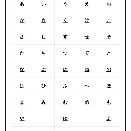
あ
い
う
え
お
か
き
く
け
こ
さ
し
す
せ
そ
た
ち
つ
て
と
な
に
ぬ
ね
の
は
ひ
ふ
へ
ほ
ま
み
む
め
も
や
ゆ
よ