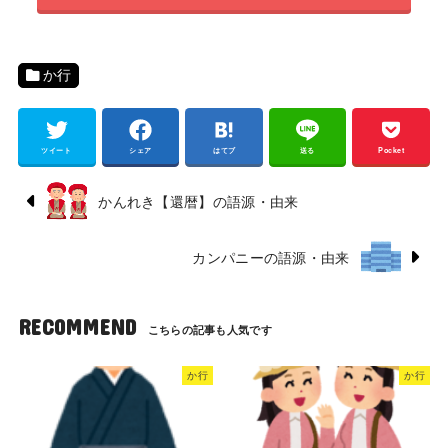
か行
ツイート
シェア
はてブ
送る
Pocket
かんれき【還暦】の語源・由来
カンパニーの語源・由来
RECOMMEND
か行
か行