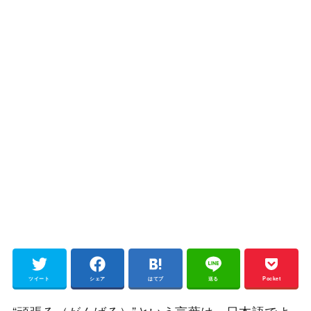
ツイート
シェア
はてブ
送る
Pocket
“頑張る（がんばる）”という言葉は、日本語でよ