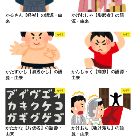
かるさん【軽衫】の語源・由
かげむしゃ【影武者】の語
来
源・由来
か行
か行
かたすかし【肩透かし】の語
かんしゃく【癇癪】の語源・
源・由来
由来
か行
か行
かたかな【片仮名】の語源・
かけおち【駆け落ち】の語
由来
源・由来