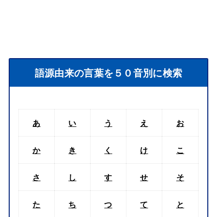
語源由来の言葉を５０音別に検索
あ
い
う
え
お
か
き
く
け
こ
さ
し
す
せ
そ
た
ち
つ
て
と