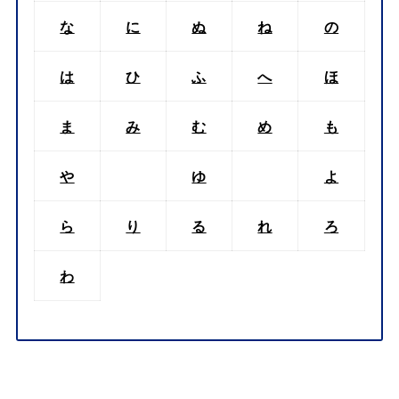
な
に
ぬ
ね
の
は
ひ
ふ
へ
ほ
ま
み
む
め
も
や
ゆ
よ
ら
り
る
れ
ろ
わ