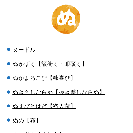
ヌードル
ぬかずく【額衝く・叩頭く】
ぬかよろこび【糠喜び】
ぬきさしならぬ【抜き差しならぬ】
ぬすびとはぎ【盗人萩】
ぬの【布】