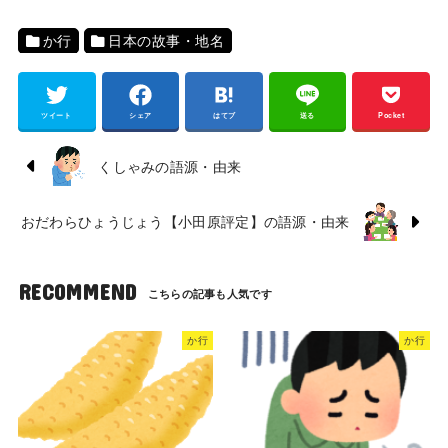
か行
日本の故事・地名
ツイート
シェア
はてブ
送る
Pocket
くしゃみの語源・由来
おだわらひょうじょう【小田原評定】の語源・由来
RECOMMEND
か行
か行