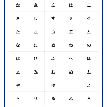
か
き
く
け
こ
さ
し
す
せ
そ
た
ち
つ
て
と
な
に
ぬ
ね
の
は
ひ
ふ
へ
ほ
ま
み
む
め
も
や
ゆ
よ
ら
り
る
れ
ろ