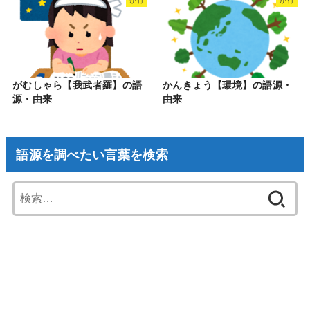
か行
か行
がむしゃら【我武者羅】の語
かんきょう【環境】の語源・
源・由来
由来
語源を調べたい言葉を検索
検
索: