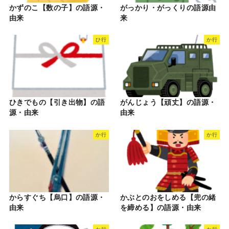
かずのこ【数の子】の語源・
がっかり・がっくりの語源由
由来
来
ひ行
か行
ひきでもの【引き出物】の語
がんじょう【頑丈】の語源・
源・由来
由来
か行
か行
からすぐち【烏口】の語源・
かぶとのおをしめる【兜の緒
由来
を締める】の語源・由来