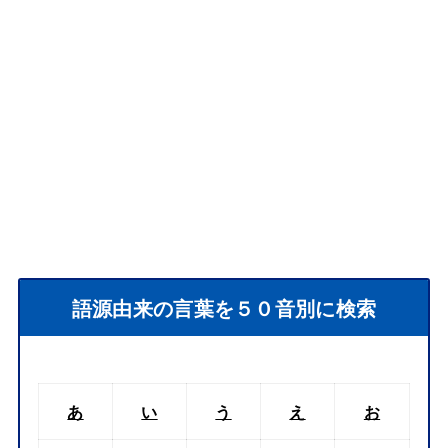
語源由来の言葉を５０音別に検索
あ
い
う
え
お