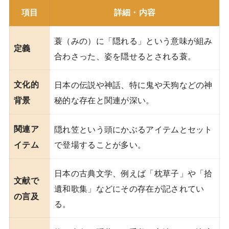
項目
詳細・内容
蓑（みの）に「隠れる」という意味が組み
定義
合わさった、姿を隠せるとされる蓑。
文化的
日本の伝説や神話、特に鬼や天狗などの神
秘的な存在と関連が深い。
背景
関連ア
隠れ笠という頭にかぶるアイテムとセット
で登場することが多い。
イテム
日本の古典文学、例えば「枕草子」や「拾
文献で
遺和歌集」などにその存在が記されてい
の言及
る。