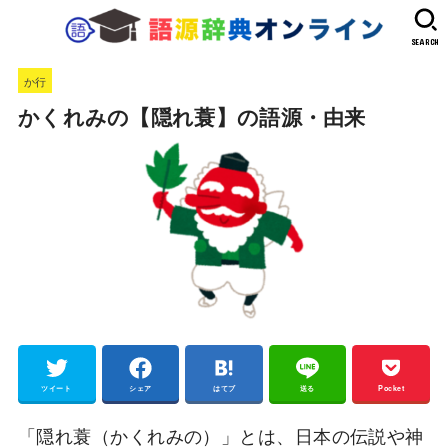
SEARCH
か行
かくれみの【隠れ蓑】の語源・由来
ツイート
シェア
はてブ
送る
Pocket
「隠れ蓑（かくれみの）」とは、日本の伝説や神