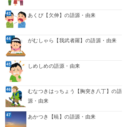
あくび【欠伸】の語源・由来
がむしゃら【我武者羅】の語源・由来
しめしめの語源・由来
むなつきはっちょう【胸突き八丁】の語
源・由来
あかつき【暁】の語源・由来