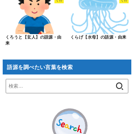
く行
く行
くろうと【玄人】の語源・由
くらげ【水母】の語源・由来
来
語源を調べたい言葉を検索
検
索: