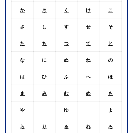
か
き
く
け
こ
さ
し
す
せ
そ
た
ち
つ
て
と
な
に
ぬ
ね
の
は
ひ
ふ
へ
ほ
ま
み
む
め
も
や
ゆ
よ
ら
り
る
れ
ろ