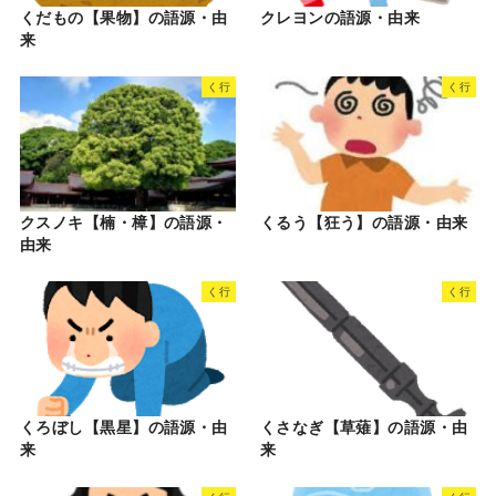
くだもの【果物】の語源・由
クレヨンの語源・由来
来
く行
く行
クスノキ【楠・樟】の語源・
くるう【狂う】の語源・由来
由来
く行
く行
くろぼし【黒星】の語源・由
くさなぎ【草薙】の語源・由
来
来