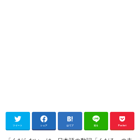
ツイート
シェア
はてブ
送る
Pocket
「くだらない」は、日本語の動詞「くだる」の未