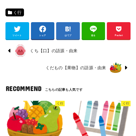
く行
ツイート
シェア
はてブ
送る
Pocket
くち【口】の語源・由来
くだもの【果物】の語源・由来
RECOMMEND
く行
く行