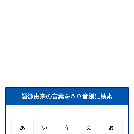
語源由来の言葉を５０音別に検索
あ
い
う
え
お