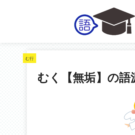
む行
むく【無垢】の語