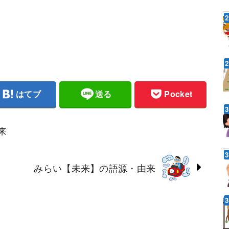
はてブ
送る
Pocket
来
みらい【未来】の語源・由来