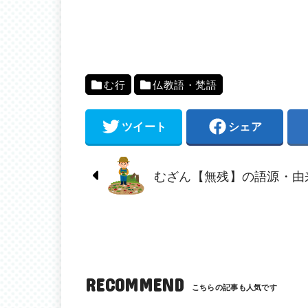
む行
仏教語・梵語
ツイート
シェア
むざん【無残】の語源・由
RECOMMEND