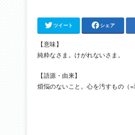
ツイート
シェア
【意味】
純粋なさま。けがれないさま。
【語源・由来】
煩悩のないこと。心を汚すもの（=