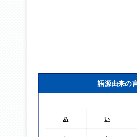
語源由来の
あ
い