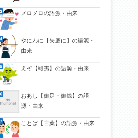
メロメロの語源・由来
やにわに【矢庭に】の語源・
由来
えぞ【蝦夷】の語源・由来
おあし【御足・御銭】の語
源・由来
ことば【言葉】の語源・由来