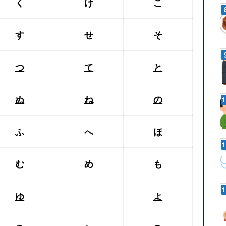
く
け
こ
す
せ
そ
つ
て
と
ぬ
ね
の
ふ
へ
ほ
む
め
も
ゆ
よ