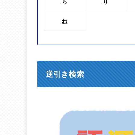
ら
り
わ
逆引き検索