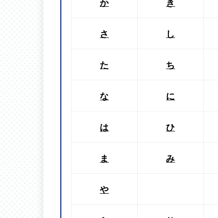
か
き
さ
し
た
ち
な
に
は
ひ
ま
み
や