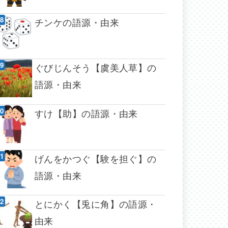
チンケの語源・由来
ぐびじんそう【虞美人草】の
語源・由来
すけ【助】の語源・由来
げんをかつぐ【験を担ぐ】の
語源・由来
とにかく【兎に角】の語源・
由来