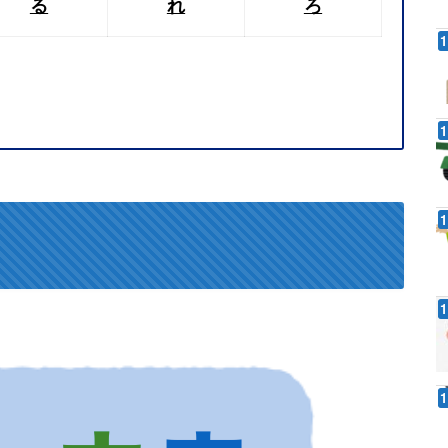
る
れ
ろ