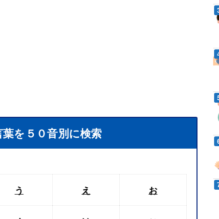
言葉を５０音別に検索
う
え
お