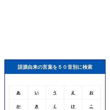
語源由来の言葉を５０音別に検索
あ
い
う
え
お
か
き
く
け
こ