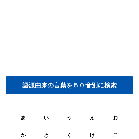
語源由来の言葉を５０音別に検索
あ
い
う
え
お
か
き
く
け
こ