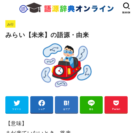
SEARCH
み行
みらい【未来】の語源・由来
ツイート
シェア
はてブ
送る
Pocket
【意味】
まだ来ていないとき。将来。