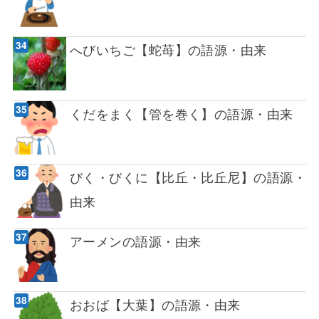
へびいちご【蛇苺】の語源・由来
くだをまく【管を巻く】の語源・由来
びく・びくに【比丘・比丘尼】の語源・
由来
アーメンの語源・由来
おおば【大葉】の語源・由来