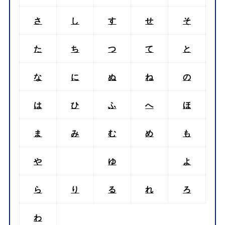
さ
し
す
せ
そ
た
ち
つ
て
と
な
に
ぬ
ね
の
は
ひ
ふ
へ
ほ
ま
み
む
め
も
や
ゆ
よ
ら
り
る
れ
ろ
わ