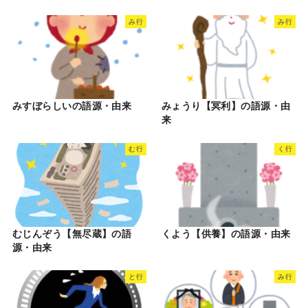
み行
み行
みすぼらしいの語源・由来
みょうり【冥利】の語源・由
来
む行
く行
むじんぞう【無尽蔵】の語
くよう【供養】の語源・由来
源・由来
と行
み行