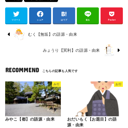
ツイート
シェア
はてブ
送る
Pocket
むく【無垢】の語源・由来
みょうり【冥利】の語源・由来
RECOMMEND
み行
お行
みやこ【都】の語源・由来
おだいもく【お題目】の語
源・由来