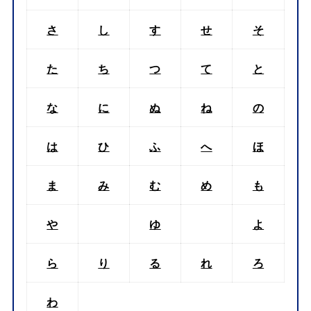
さ
し
す
せ
そ
た
ち
つ
て
と
な
に
ぬ
ね
の
は
ひ
ふ
へ
ほ
ま
み
む
め
も
や
ゆ
よ
ら
り
る
れ
ろ
わ