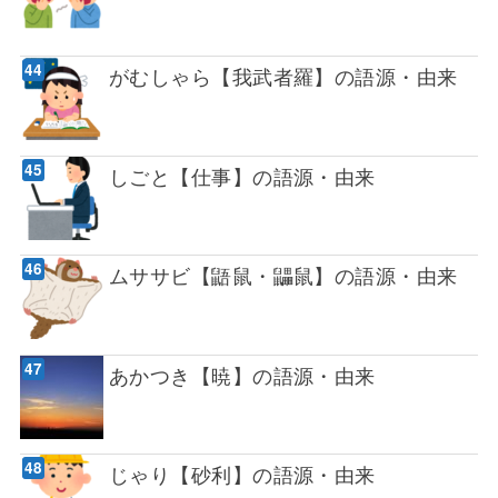
がむしゃら【我武者羅】の語源・由来
しごと【仕事】の語源・由来
ムササビ【鼯鼠・鼺鼠】の語源・由来
あかつき【暁】の語源・由来
じゃり【砂利】の語源・由来