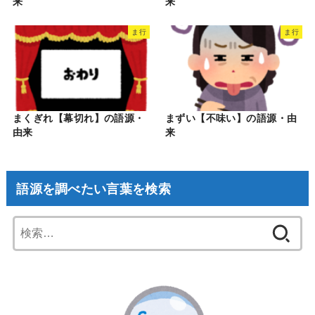
来
来
ま行
ま行
まくぎれ【幕切れ】の語源・
まずい【不味い】の語源・由
由来
来
語源を調べたい言葉を検索
検
索: