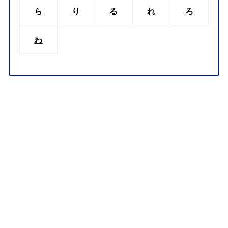
ら
り
る
れ
ろ
わ