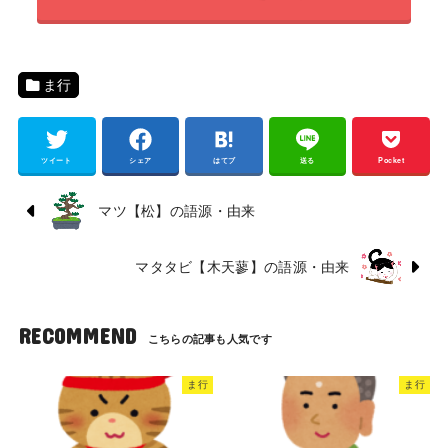
ま行
ツイート
シェア
はてブ
送る
Pocket
マツ【松】の語源・由来
マタタビ【木天蓼】の語源・由来
RECOMMEND
ま行
ま行