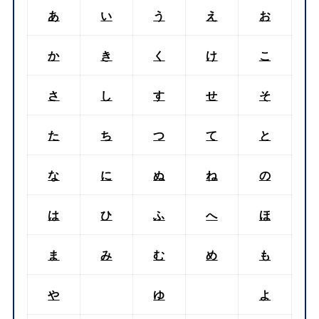
あ
い
う
え
お
か
き
く
け
こ
さ
し
す
せ
そ
た
ち
つ
て
と
な
に
ぬ
ね
の
は
ひ
ふ
へ
ほ
ま
み
む
め
も
や
ゆ
よ