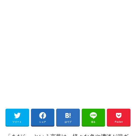
ツイート
シェア
はてブ
送る
Pocket
「まだら」という言葉は、様々な色や濃淡が混ざ