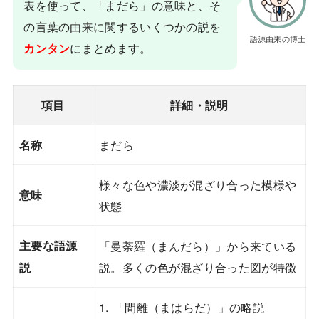
表を使って、「まだら」の意味と、そ
の言葉の由来に関するいくつかの説を
語源由来の博士
にまとめます。
カンタン
項目
詳細・説明
まだら
名称
様々な色や濃淡が混ざり合った模様や
意味
状態
主要な語源
「曼荼羅（まんだら）」から来ている
説。多くの色が混ざり合った図が特徴
説
1. 「間離（まはらだ）」の略説