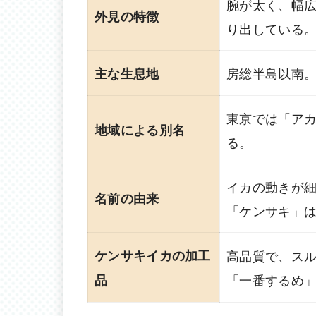
腕が太く、幅広
外見の特徴
り出している
房総半島以南
主な生息地
東京では「ア
地域による別名
る。
イカの動きが
名前の由来
「ケンサキ」
ケンサキイカの加工
高品質で、ス
「一番するめ
品