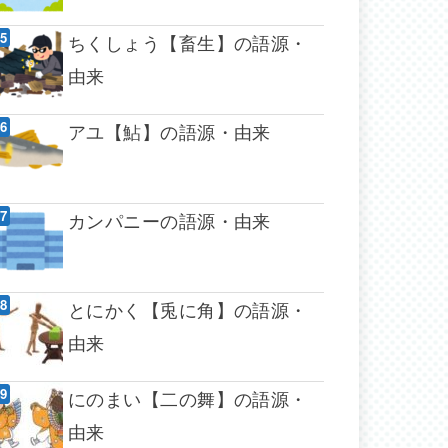
ちくしょう【畜生】の語源・
由来
アユ【鮎】の語源・由来
カンパニーの語源・由来
とにかく【兎に角】の語源・
由来
にのまい【二の舞】の語源・
由来