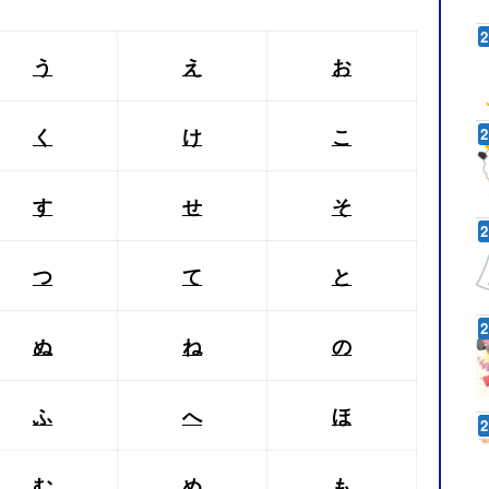
う
え
お
く
け
こ
す
せ
そ
つ
て
と
ぬ
ね
の
ふ
へ
ほ
む
め
も