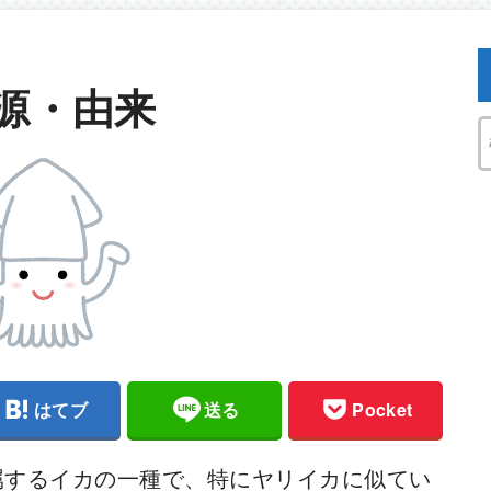
源・由来
はてブ
送る
Pocket
属するイカの一種で、特にヤリイカに似てい