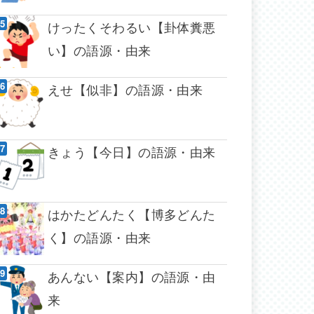
けったくそわるい【卦体糞悪
い】の語源・由来
えせ【似非】の語源・由来
きょう【今日】の語源・由来
はかたどんたく【博多どんた
く】の語源・由来
あんない【案内】の語源・由
来