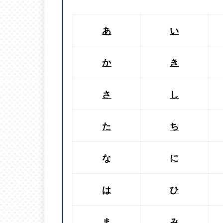
あ
い
か
き
さ
し
た
ち
な
に
は
ひ
ま
み