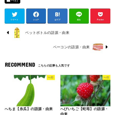
へ行
ツイート
シェア
はてブ
送る
Pocket
ペットボトルの語源・由来
ベーコンの語源・由来
RECOMMEND
へ行
へ行
へちま【糸瓜】の語源・由来
へびいちご【蛇苺】の語源・
由来