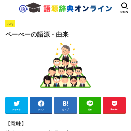
SEARCH
へ行
ペーぺーの語源・由来
ツイート
シェア
はてブ
送る
Pocket
【意味】