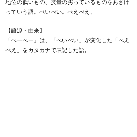
地位の低いもの、技量の劣っているものをあざけ
っていう語。ぺいぺい。ぺえぺえ。
【語源・由来】
「ぺーぺー」は、「ぺいぺい」が変化した「ぺえ
ぺえ」をカタカナで表記した語。