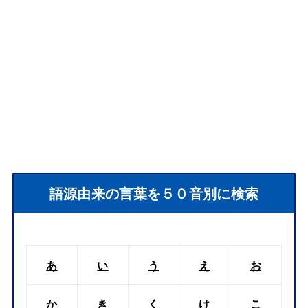
語源由来の言葉を５０音別に検索
あ
い
う
え
お
か
き
く
け
こ