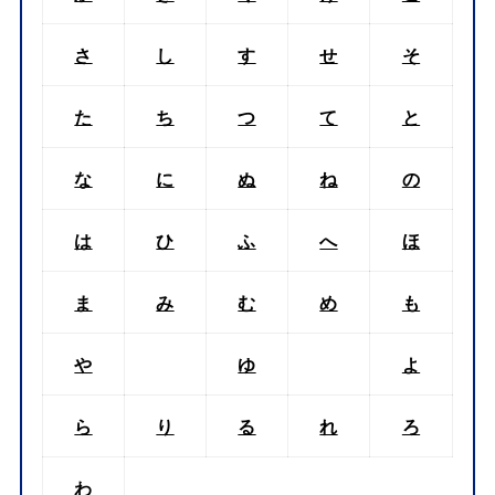
さ
し
す
せ
そ
た
ち
つ
て
と
な
に
ぬ
ね
の
は
ひ
ふ
へ
ほ
ま
み
む
め
も
や
ゆ
よ
ら
り
る
れ
ろ
わ