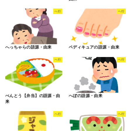
へ行
へ行
へっちゃらの語源・由来
ペディキュアの語源・由来
へ行
へ行
べんとう【弁当】の語源・由
へぼの語源・由来
来
へ行
へ行