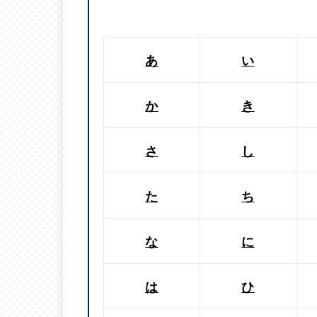
あ
い
か
き
さ
し
た
ち
な
に
は
ひ