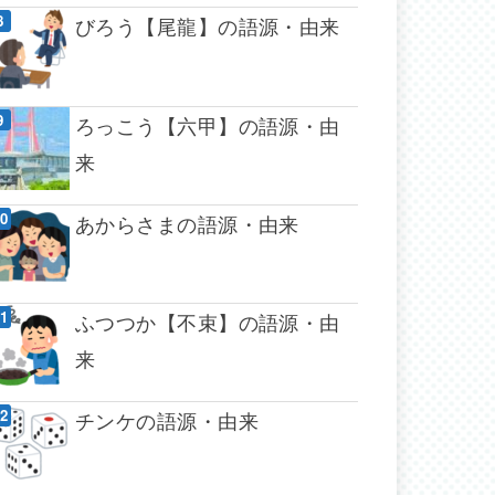
びろう【尾龍】の語源・由来
ろっこう【六甲】の語源・由
来
あからさまの語源・由来
ふつつか【不束】の語源・由
来
チンケの語源・由来