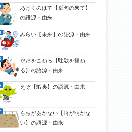
あげくのはて【挙句の果て】
の語源・由来
みらい【未来】の語源・由来
だだをこねる【駄駄を捏ね
る】の語源・由来
えぞ【蝦夷】の語源・由来
らちがあかない【埒が明かな
い】の語源・由来