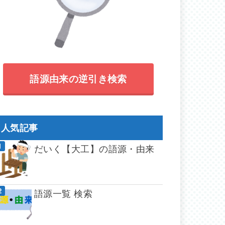
語源由来の逆引き検索
人気記事
だいく【大工】の語源・由来
語源一覧 検索