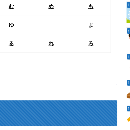
む
め
も
ゆ
よ
る
れ
ろ