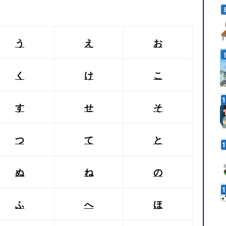
う
え
お
く
け
こ
す
せ
そ
つ
て
と
ぬ
ね
の
ふ
へ
ほ