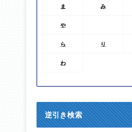
ま
み
や
ら
り
わ
逆引き検索