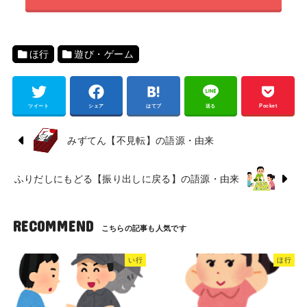
ほ行
遊び・ゲーム
ツイート
シェア
はてブ
送る
Pocket
みずてん【不見転】の語源・由来
ふりだしにもどる【振り出しに戻る】の語源・由来
RECOMMEND
い行
ほ行