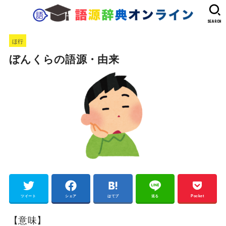
SEARCH
ほ行
ぼんくらの語源・由来
ツイート
シェア
はてブ
送る
Pocket
【意味】