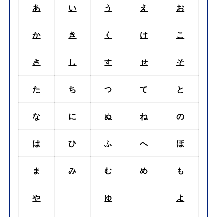
あ
い
う
え
お
か
き
く
け
こ
さ
し
す
せ
そ
た
ち
つ
て
と
な
に
ぬ
ね
の
は
ひ
ふ
へ
ほ
ま
み
む
め
も
や
ゆ
よ