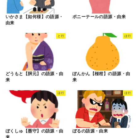
いかさま【如何様】の語源・
ポニーテールの語源・由来
由来
と行
ほ行
どうもと【胴元】の語源・由
ぽんかん【椪柑】の語源・由
来
来
ほ行
ほ行
ぼくしゅ【墨守】の語源・由
ぼるの語源・由来
来