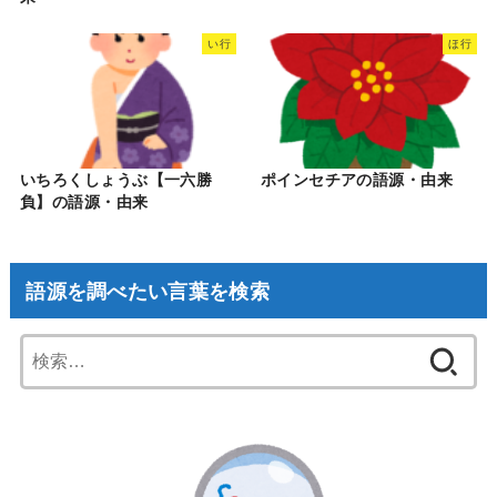
い行
ほ行
いちろくしょうぶ【一六勝
ポインセチアの語源・由来
負】の語源・由来
語源を調べたい言葉を検索
検
索: