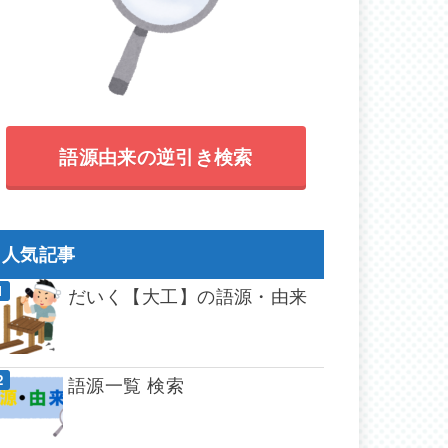
語源由来の逆引き検索
人気記事
だいく【大工】の語源・由来
語源一覧 検索