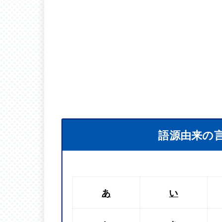
語源由来の
あ
い