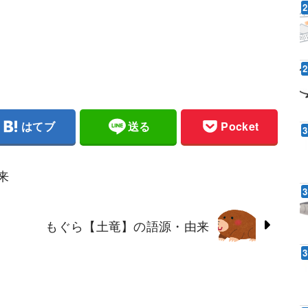
はてブ
送る
Pocket
来
もぐら【土竜】の語源・由来