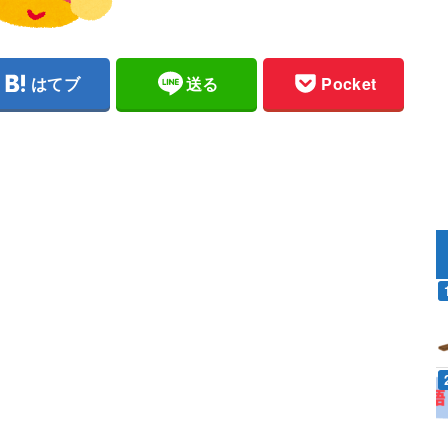
はてブ
送る
Pocket
。