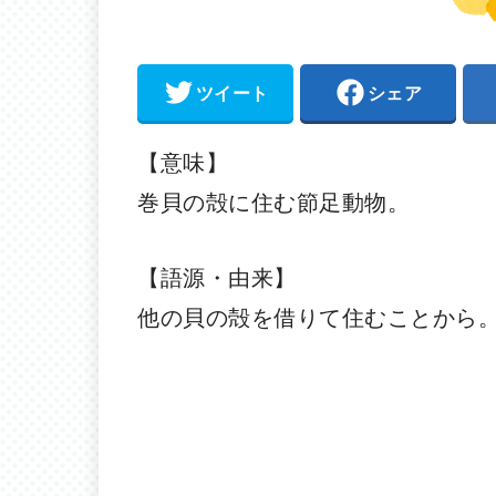
ツイート
シェア
【意味】
巻貝の殻に住む節足動物。
【語源・由来】
他の貝の殻を借りて住むことから