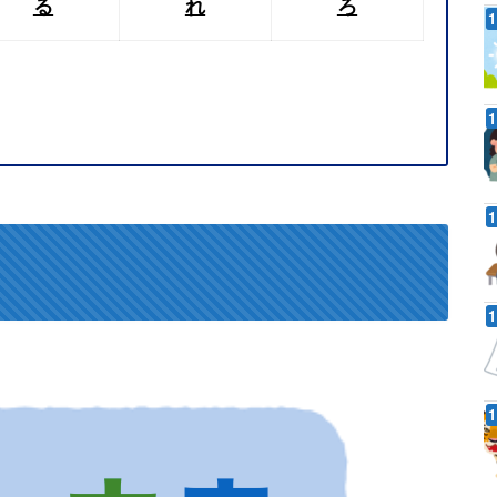
る
れ
ろ