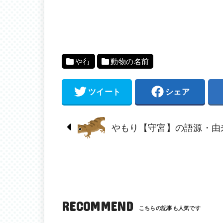
や行
動物の名前
ツイート
シェア
やもり【守宮】の語源・由
RECOMMEND