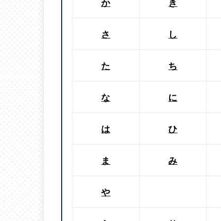
か
き
さ
し
た
ち
な
に
は
ひ
ま
み
や