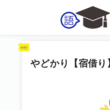
や行
やどかり【宿借り