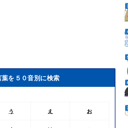
言葉を５０音別に検索
う
え
お