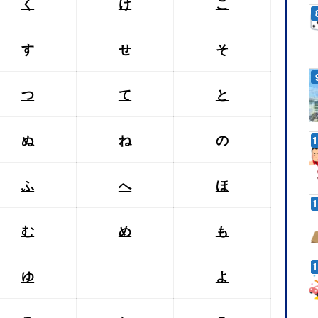
く
け
こ
す
せ
そ
つ
て
と
ぬ
ね
の
ふ
へ
ほ
む
め
も
ゆ
よ