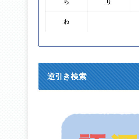
ら
り
わ
逆引き検索