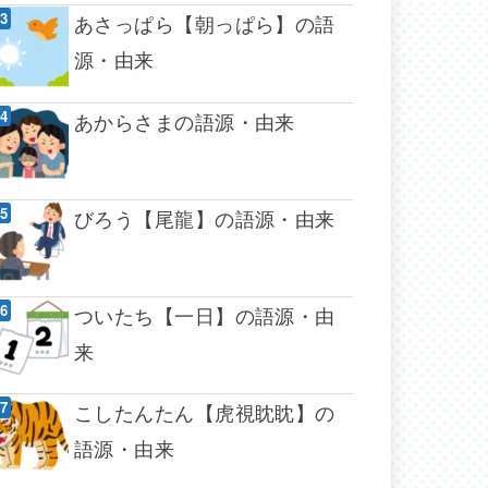
あさっぱら【朝っぱら】の語
源・由来
あからさまの語源・由来
びろう【尾龍】の語源・由来
ついたち【一日】の語源・由
来
こしたんたん【虎視眈眈】の
語源・由来