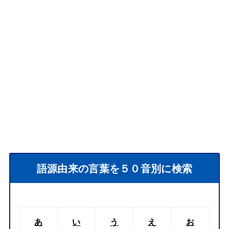
語源由来の言葉を５０音別に検索
あ
い
う
え
お