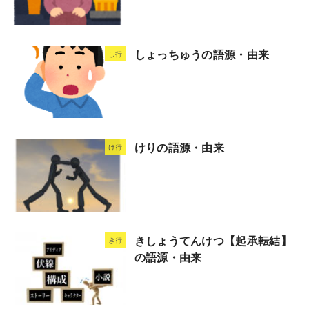
しょっちゅうの語源・由来
し行
けりの語源・由来
け行
きしょうてんけつ【起承転結】
き行
の語源・由来