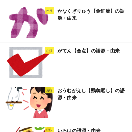
かなくぎりゅう【金釘流】の語
か行
源・由来
がてん【合点】の語源・由来
か行
おうむがえし【鸚鵡返し】の語
お行
源・由来
いろはの語源・由来
い行