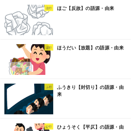
ほご【反故】の語源・由来
ほ行
ほうだい【放題】の語源・由来
ほ行
ふうきり【封切り】の語源・由
ふ行
来
ひょうそく【平仄】の語源・由
ひ行