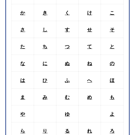
か
き
く
け
こ
さ
し
す
せ
そ
た
ち
つ
て
と
な
に
ぬ
ね
の
は
ひ
ふ
へ
ほ
ま
み
む
め
も
や
ゆ
よ
ら
り
る
れ
ろ