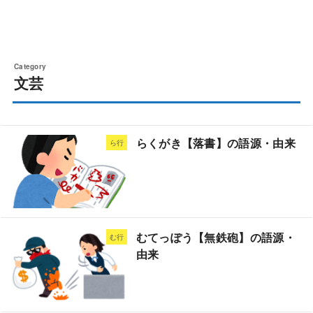
文芸
らくがき【落書】の語源・由来
ら行
むてっぽう【無鉄砲】の語源・
む行
由来