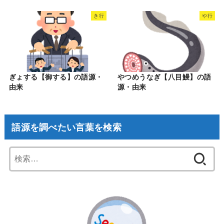
き行
や行
ぎょする【御する】の語源・
やつめうなぎ【八目鰻】の語
由来
源・由来
語源を調べたい言葉を検索
検
索: