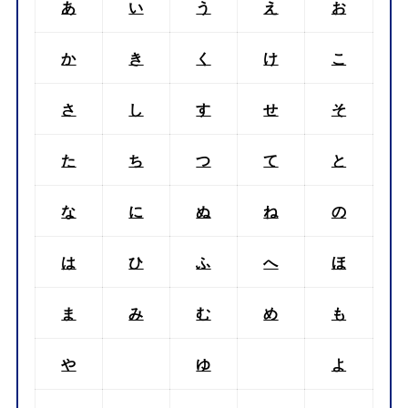
あ
い
う
え
お
か
き
く
け
こ
さ
し
す
せ
そ
た
ち
つ
て
と
な
に
ぬ
ね
の
は
ひ
ふ
へ
ほ
ま
み
む
め
も
や
ゆ
よ