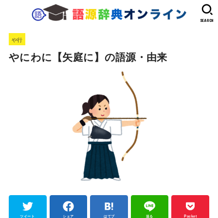
SEARCH
や行
やにわに【矢庭に】の語源・由来
ツイート
シェア
はてブ
送る
Pocket