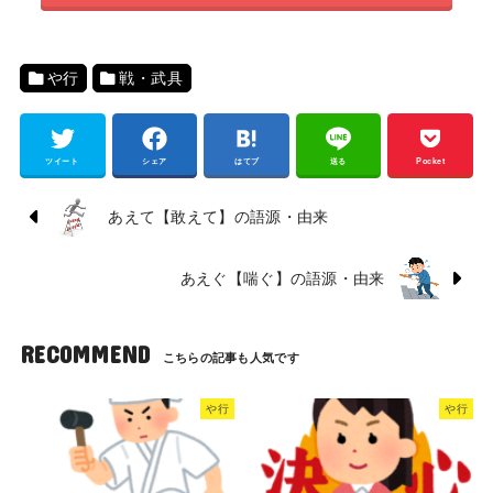
や行
戦・武具
ツイート
シェア
はてブ
送る
Pocket
あえて【敢えて】の語源・由来
あえぐ【喘ぐ】の語源・由来
RECOMMEND
や行
や行