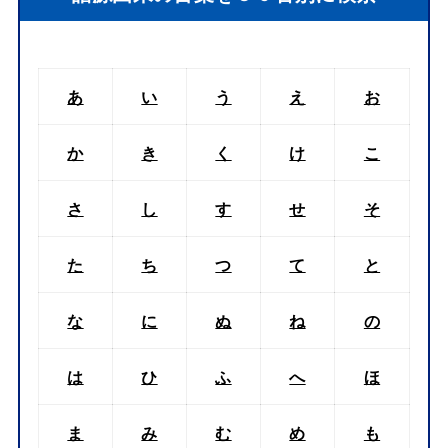
あ
い
う
え
お
か
き
く
け
こ
さ
し
す
せ
そ
た
ち
つ
て
と
な
に
ぬ
ね
の
は
ひ
ふ
へ
ほ
ま
み
む
め
も