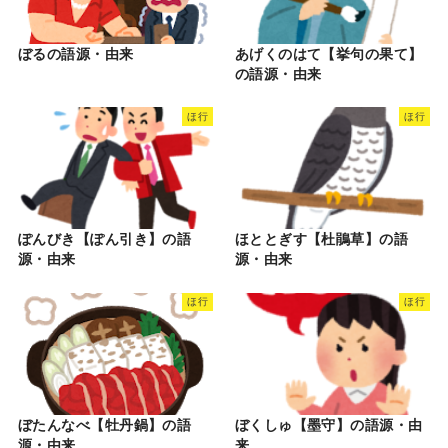
ぼるの語源・由来
あげくのはて【挙句の果て】
の語源・由来
ほ行
ほ行
ぽんびき【ぽん引き】の語
ほととぎす【杜鵑草】の語
源・由来
源・由来
ほ行
ほ行
ぼたんなべ【牡丹鍋】の語
ぼくしゅ【墨守】の語源・由
源・由来
来