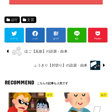
ほ行
文芸
ツイート
シェア
はてブ
送る
Pocket
ほご【反故】の語源・由来
ふうきり【封切り】の語源・由来
RECOMMEND
ほ行
あ行