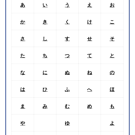
あ
い
う
え
お
か
き
く
け
こ
さ
し
す
せ
そ
た
ち
つ
て
と
な
に
ぬ
ね
の
は
ひ
ふ
へ
ほ
ま
み
む
め
も
や
ゆ
よ