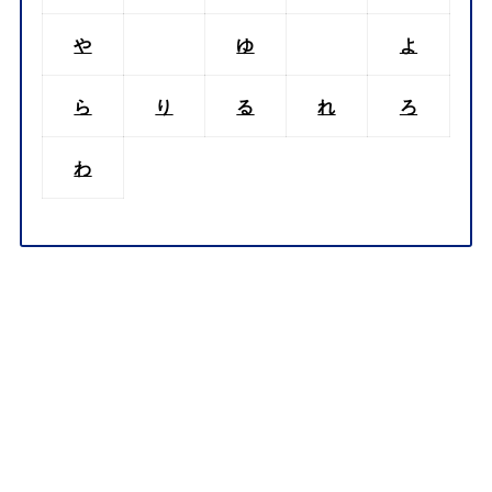
や
ゆ
よ
ら
り
る
れ
ろ
わ