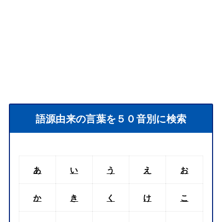
語源由来の言葉を５０音別に検索
あ
い
う
え
お
か
き
く
け
こ