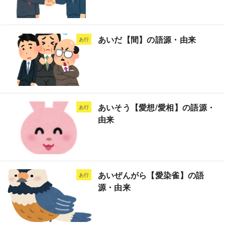
あいだ【間】の語源・由来
あ行
あいそう【愛想/愛相】の語源・
あ行
由来
あいぜんがら【愛染雀】の語
あ行
源・由来