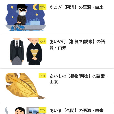
あこぎ【阿漕】の語源・由来
あ行
あいやけ【相舅/相親家】の語
あ行
源・由来
あいもの【相物/間物】の語源・
あ行
由来
あいま【合間】の語源・由来
あ行