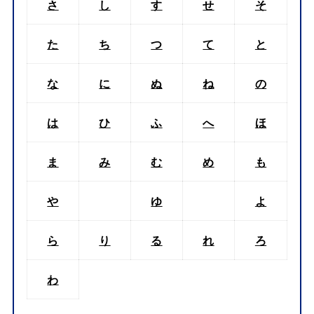
さ
し
す
せ
そ
た
ち
つ
て
と
な
に
ぬ
ね
の
は
ひ
ふ
へ
ほ
ま
み
む
め
も
や
ゆ
よ
ら
り
る
れ
ろ
わ