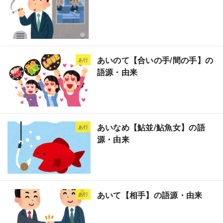
あいのて【合いの手/間の手】の
あ行
語源・由来
あいなめ【鮎並/鮎魚女】の語
あ行
源・由来
あいて【相手】の語源・由来
あ行