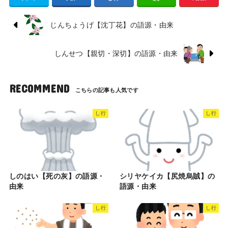
じんちょうげ【沈丁花】の語源・由来
しんせつ【親切・深切】の語源・由来
RECOMMEND
し行
し行
しのはい【死の灰】の語源・
シリヤケイカ【尻焼烏賊】の
由来
語源・由来
し行
し行