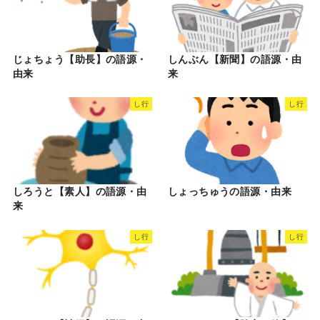
じょちょう【助長】の語源・
しんぶん【新聞】の語源・由
由来
来
し行
し行
しろうと【素人】の語源・由
しょっちゅうの語源・由来
来
し行
し行