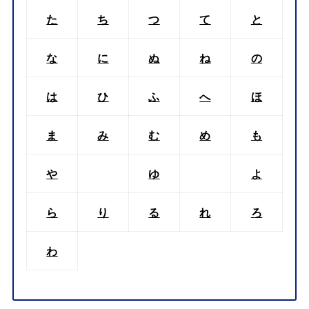
た
ち
つ
て
と
な
に
ぬ
ね
の
は
ひ
ふ
へ
ほ
ま
み
む
め
も
や
ゆ
よ
ら
り
る
れ
ろ
わ