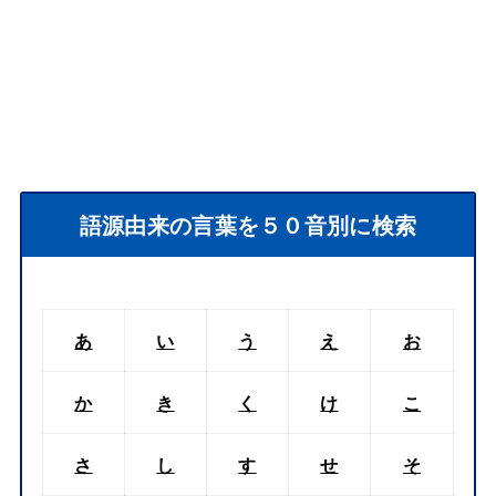
語源由来の言葉を５０音別に検索
あ
い
う
え
お
か
き
く
け
こ
さ
し
す
せ
そ