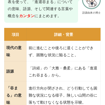
表を使って、「進退谷まる」について
の意味、語源、そして関連する言葉や
語源由来の博士
概念を
にまとめます。
カンタン
項目
詳細・背景
現代の意
前に進むことや後ろに退くことができ
ず、困難な状況に陥ること。
味
「詩経」の「大雅・桑柔」にある「進退
語源
これ谷まる」から。
「谷ま
進行方向が閉ざされ、どう行動しても困
難な状況になる様子。険しい山間の谷に
る」の意
落ちて動けなくなる状態を示唆。
味