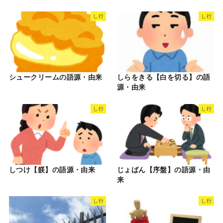
し行
し行
シュークリームの語源・由来
しらをきる【白を切る】の語
源・由来
し行
し行
しつけ【躾】の語源・由来
じょばん【序盤】の語源・由
来
し行
し行