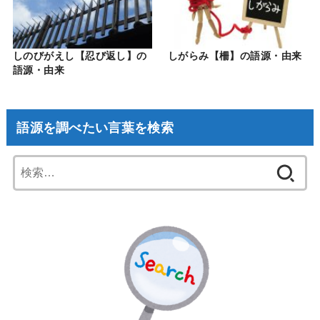
しのびがえし【忍び返し】の
しがらみ【柵】の語源・由来
語源・由来
語源を調べたい言葉を検索
検
索: