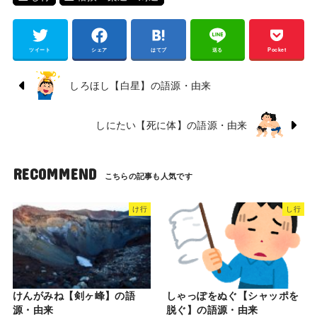
ツイート
シェア
はてブ
送る
Pocket
しろほし【白星】の語源・由来
しにたい【死に体】の語源・由来
RECOMMEND
け行
し行
けんがみね【剣ヶ峰】の語
しゃっぽをぬぐ【シャッポを
源・由来
脱ぐ】の語源・由来