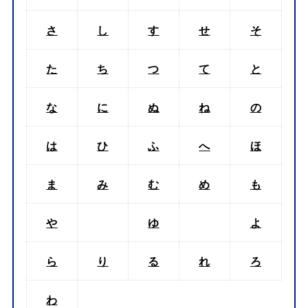
さ
し
す
せ
そ
た
ち
つ
て
と
な
に
ぬ
ね
の
は
ひ
ふ
へ
ほ
ま
み
む
め
も
や
ゆ
よ
ら
り
る
れ
ろ
わ