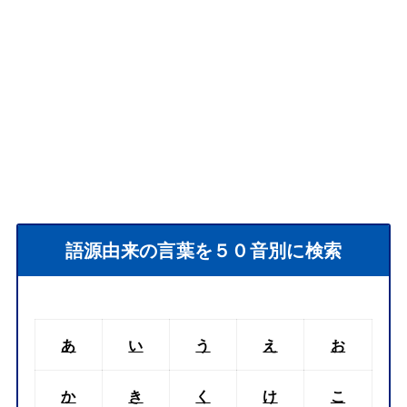
語源由来の言葉を５０音別に検索
あ
い
う
え
お
か
き
く
け
こ