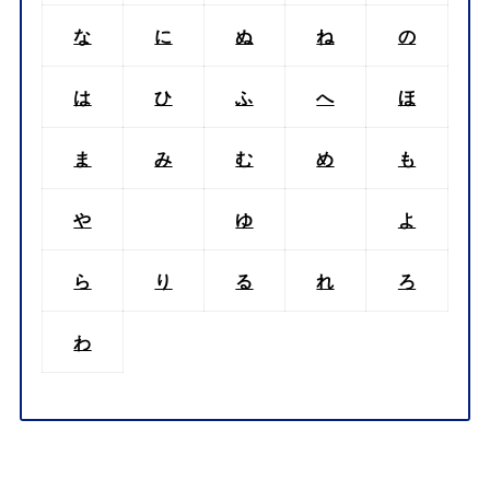
な
に
ぬ
ね
の
は
ひ
ふ
へ
ほ
ま
み
む
め
も
や
ゆ
よ
ら
り
る
れ
ろ
わ