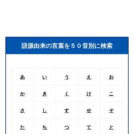
語源由来の言葉を５０音別に検索
あ
い
う
え
お
か
き
く
け
こ
さ
し
す
せ
そ
た
ち
つ
て
と