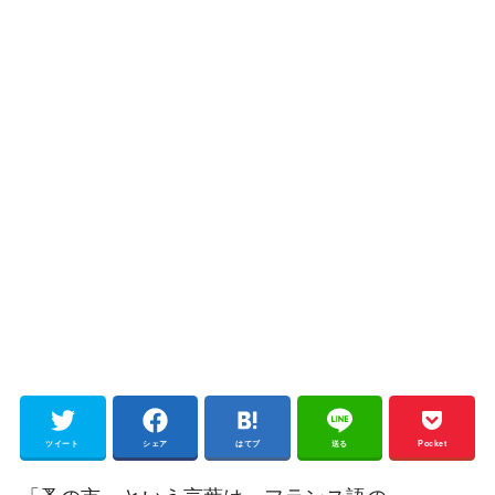
ツイート
シェア
はてブ
送る
Pocket
「蚤の市」という言葉は、フランス語の