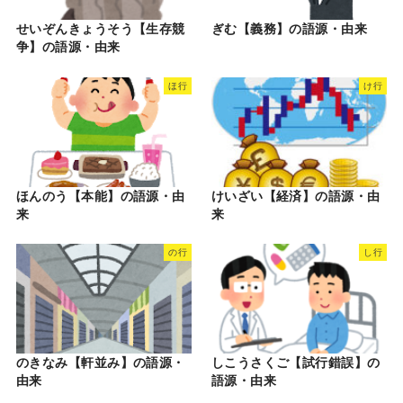
せいぞんきょうそう【生存競
ぎむ【義務】の語源・由来
争】の語源・由来
ほ行
け行
ほんのう【本能】の語源・由
けいざい【経済】の語源・由
来
来
の行
し行
のきなみ【軒並み】の語源・
しこうさくご【試行錯誤】の
由来
語源・由来