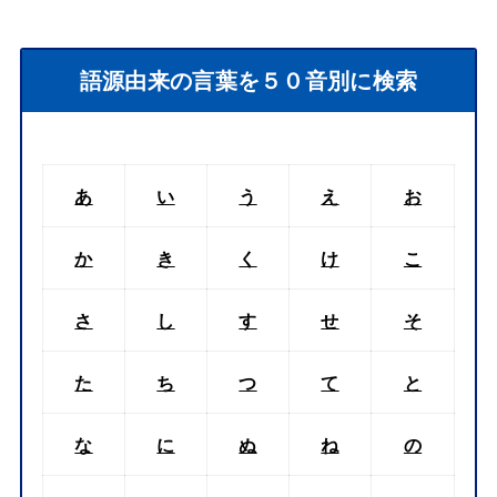
語源由来の言葉を５０音別に検索
あ
い
う
え
お
か
き
く
け
こ
さ
し
す
せ
そ
た
ち
つ
て
と
な
に
ぬ
ね
の