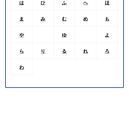
は
ひ
ふ
へ
ほ
ま
み
む
め
も
や
ゆ
よ
ら
り
る
れ
ろ
わ