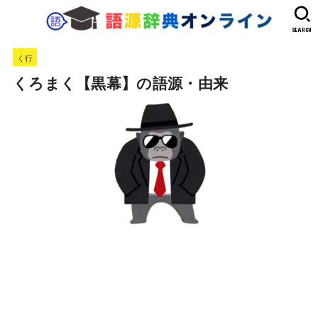
SEARCH
く行
くろまく【黒幕】の語源・由来