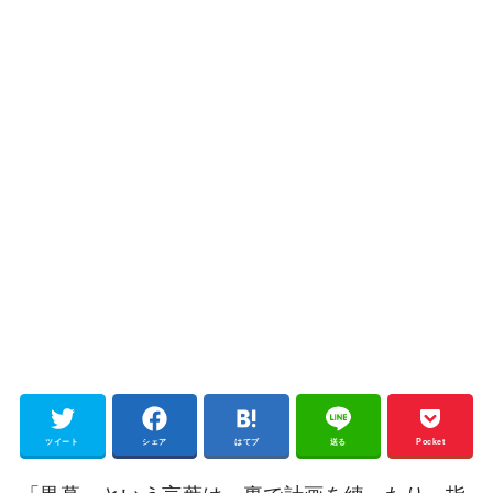
ツイート
シェア
はてブ
送る
Pocket
「黒幕」という言葉は、裏で計画を練ったり、指