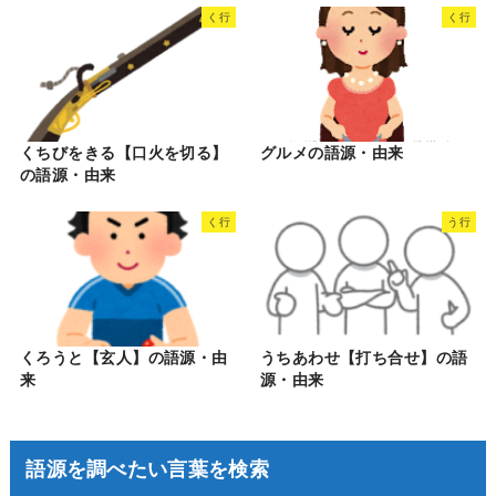
く行
く行
くちびをきる【口火を切る】
グルメの語源・由来
の語源・由来
く行
う行
くろうと【玄人】の語源・由
うちあわせ【打ち合せ】の語
来
源・由来
語源を調べたい言葉を検索