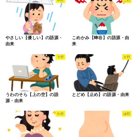
や行
こ行
やさしい【優しい】の語源・
こめかみ【蟀谷】の語源・由
由来
来
う行
と行
うわのそら【上の空】の語
とどめ【止め】の語源・由来
源・由来
た行
は行