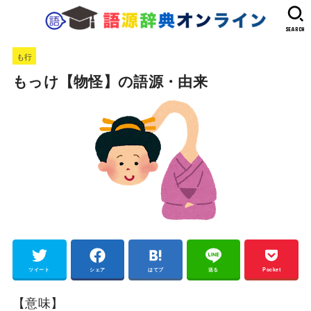
SEARCH
も行
もっけ【物怪】の語源・由来
ツイート
シェア
はてブ
送る
Pocket
【意味】