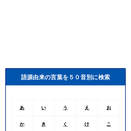
語源由来の言葉を５０音別に検索
あ
い
う
え
お
か
き
く
け
こ