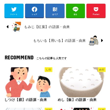
ツイート
シェア
はてブ
送る
Pocket
もみじ【紅葉】の語源・由来
もちいる【用いる】の語源・由来
RECOMMEND
し行
め行
しつけ【躾】の語源・由来
めし【飯】の語源・由来