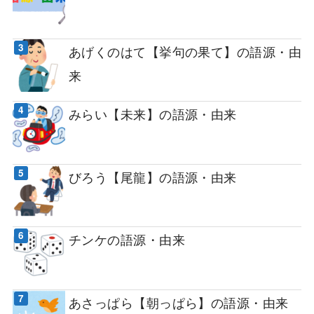
あげくのはて【挙句の果て】の語源・由
来
みらい【未来】の語源・由来
びろう【尾龍】の語源・由来
チンケの語源・由来
あさっぱら【朝っぱら】の語源・由来