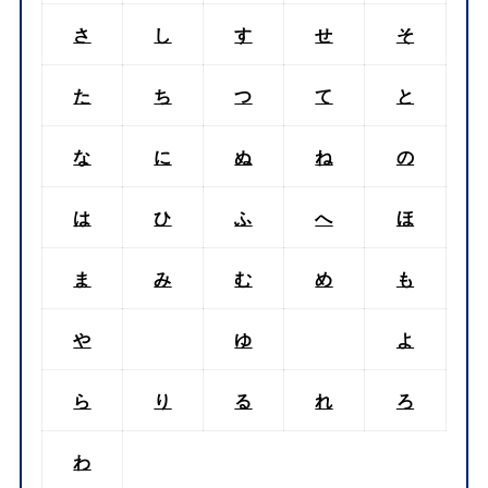
さ
し
す
せ
そ
た
ち
つ
て
と
な
に
ぬ
ね
の
は
ひ
ふ
へ
ほ
ま
み
む
め
も
や
ゆ
よ
ら
り
る
れ
ろ
わ