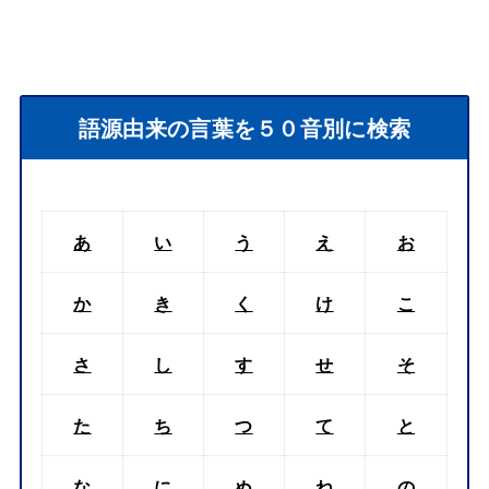
語源由来の言葉を５０音別に検索
あ
い
う
え
お
か
き
く
け
こ
さ
し
す
せ
そ
た
ち
つ
て
と
な
に
ぬ
ね
の