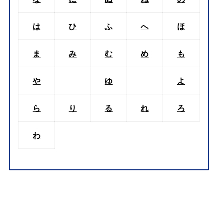
は
ひ
ふ
へ
ほ
ま
み
む
め
も
や
ゆ
よ
ら
り
る
れ
ろ
わ