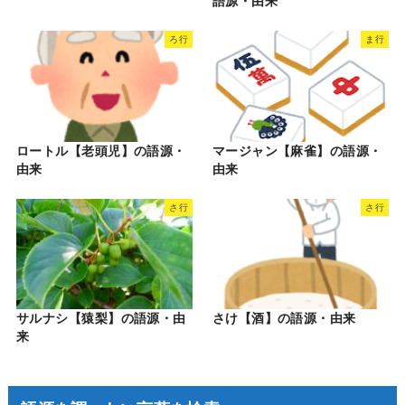
語源・由来
ろ行
ま行
ロートル【老頭児】の語源・
マージャン【麻雀】の語源・
由来
由来
さ行
さ行
サルナシ【猿梨】の語源・由
さけ【酒】の語源・由来
来