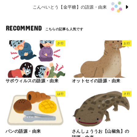
こんぺいとう【金平糖】の語源・由来
RECOMMEND
さ行
お行
サポウィルスの語源・由来
オットセイの語源・由来
は行
さ行
パンの語源・由来
さんしょううお【山椒魚】の