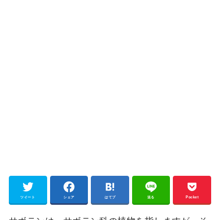
ツイート
シェア
はてブ
送る
Pocket
サボテンは、サボテン科の植物を指しますが、そ