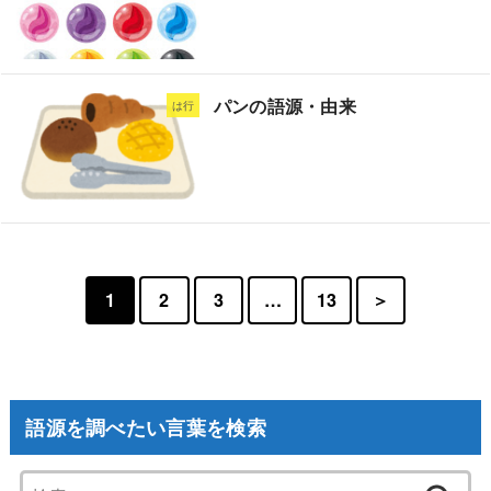
パンの語源・由来
は行
1
2
3
…
13
＞
語源を調べたい言葉を検索
検