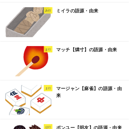
ミイラの語源・由来
み行
マッチ【燐寸】の語源・由来
ま行
マージャン【麻雀】の語源・由
ま行
来
ポンユー【明友】の語源・由来
ほ行