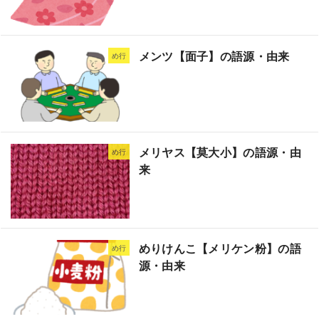
メンツ【面子】の語源・由来
め行
メリヤス【莫大小】の語源・由
め行
来
めりけんこ【メリケン粉】の語
め行
源・由来