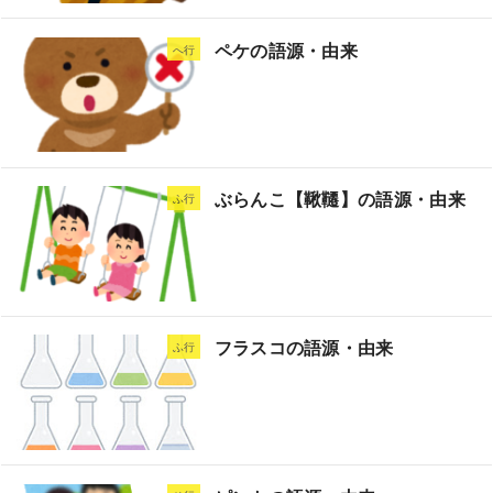
ペケの語源・由来
へ行
ぶらんこ【鞦韆】の語源・由来
ふ行
フラスコの語源・由来
ふ行