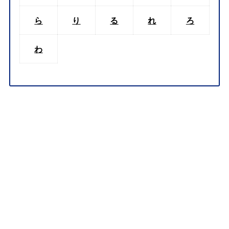
ら
り
る
れ
ろ
わ