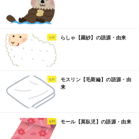
らしゃ【羅紗】の語源・由来
ら行
モスリン【毛斯綸】の語源・由
も行
来
モール【莫臥児】の語源・由来
も行