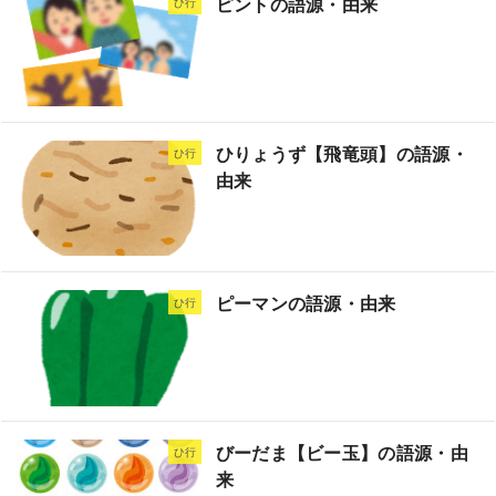
ピントの語源・由来
ひ行
ひりょうず【飛竜頭】の語源・
ひ行
由来
ピーマンの語源・由来
ひ行
びーだま【ビー玉】の語源・由
ひ行
来