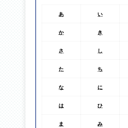
あ
い
か
き
さ
し
た
ち
な
に
は
ひ
ま
み