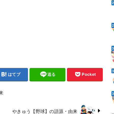
はてブ
送る
Pocket
来
やきゅう【野球】の語源・由来