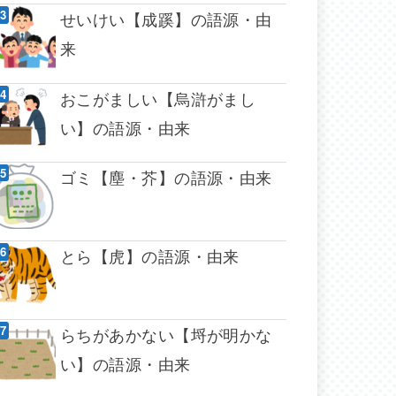
せいけい【成蹊】の語源・由
来
おこがましい【烏滸がまし
い】の語源・由来
ゴミ【塵・芥】の語源・由来
とら【虎】の語源・由来
らちがあかない【埒が明かな
い】の語源・由来