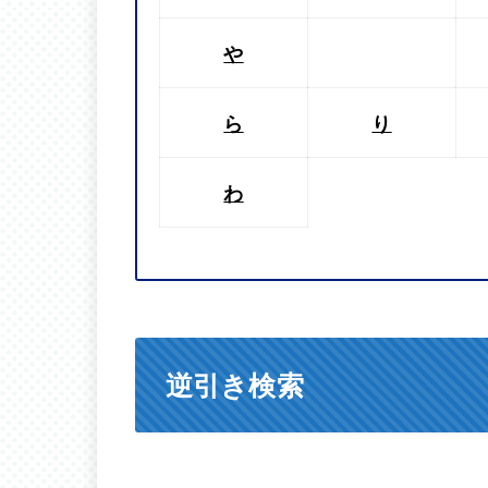
や
ら
り
わ
逆引き検索