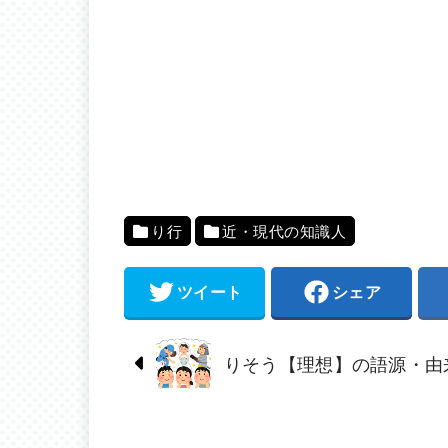
り行
近・現代の知識人
ツイート
シェア
りそう【理想】の語源・由