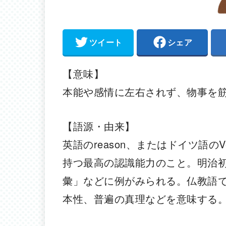
ツイート
シェア
【意味】
本能や感情に左右されず、物事を
【語源・由来】
英語のreason、またはドイツ語の
持つ最高の認識能力のこと。明治
彙」などに例がみられる。仏教語
本性、普遍の真理などを意味する