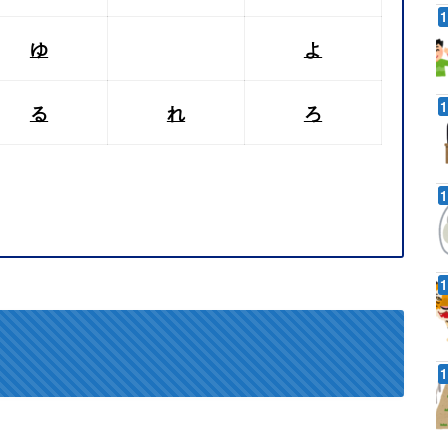
ゆ
よ
る
れ
ろ