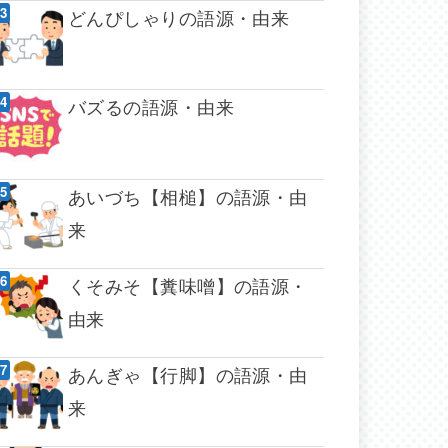
どんぴしゃりの語源・由来
バズるの語源・由来
あいづち【相槌】の語源・由
来
くそみそ【糞味噌】の語源・
由来
あんぎゃ【行脚】の語源・由
来