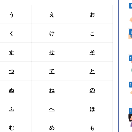
う
え
お
く
け
こ
す
せ
そ
つ
て
と
ぬ
ね
の
ふ
へ
ほ
む
め
も