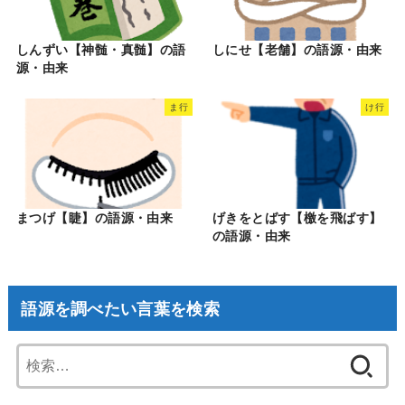
しんずい【神髄・真髄】の語
しにせ【老舗】の語源・由来
源・由来
ま行
け行
まつげ【睫】の語源・由来
げきをとばす【檄を飛ばす】
の語源・由来
語源を調べたい言葉を検索
検
索: