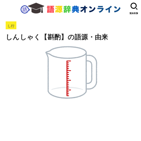
SEARCH
し行
しんしゃく【斟酌】の語源・由来