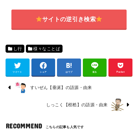
サイトの逆引き検索
し行
様々なことば
ツイート
シェア
はてブ
送る
Pocket
すいぜん【垂涎】の語源・由来
しっこく【桎梏】の語源・由来
RECOMMEND