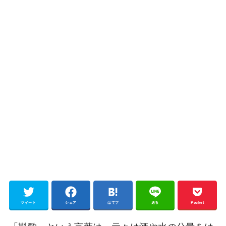
ツイート
シェア
はてブ
送る
Pocket
「斟酌」という言葉は、元々は酒や水の分量をは