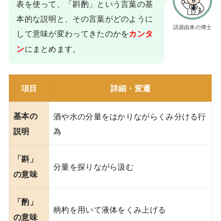
表を使って、「斟酌」という言葉の基
本的な説明と、その言葉がどのように
語源由来の博士
して意味が変わってきたのかを
カンタ
にまとめます。
ン
項目
詳細・変遷
基本の
酒や水の分量をはかりながらくみ分ける行
為
説明
「斟」
分量を探りながら汲む
の意味
「酌」
柄杓を用いて液体をくみ上げる
の意味