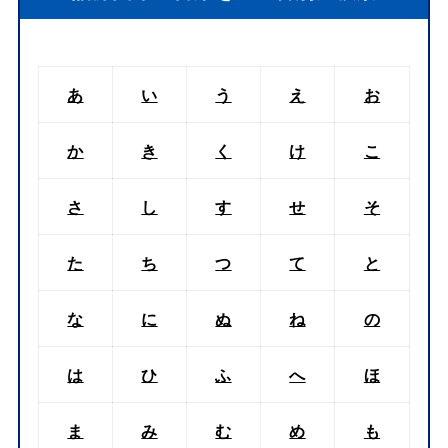
あ
い
う
え
お
か
き
く
け
こ
さ
し
す
せ
そ
た
ち
つ
て
と
な
に
ぬ
ね
の
は
ひ
ふ
へ
ほ
ま
み
む
め
も