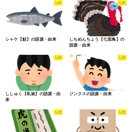
し行
し行
シャケ【鮭】の語源・由来
しちめんちょう【七面鳥】の
語源・由来
し行
し行
ししゅく【私淑】の語源・由
ジンクスの語源・由来
来
し行
し行