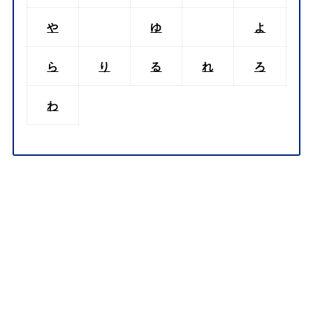
や
ゆ
よ
ら
り
る
れ
ろ
わ