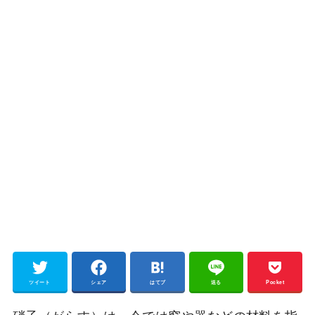
ツイート
シェア
はてブ
送る
Pocket
硝子（がらす）は、今では窓や器などの材料を指