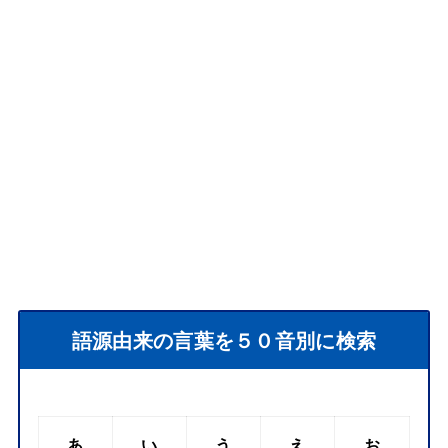
語源由来の言葉を５０音別に検索
あ
い
う
え
お