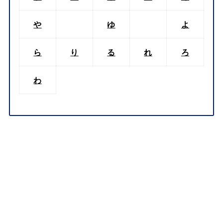
や
ゆ
よ
ら
り
る
れ
ろ
わ