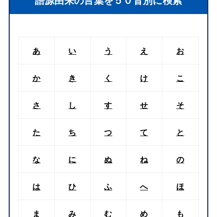
語源由来の言葉を５０音別に検索
あ
い
う
え
お
か
き
く
け
こ
さ
し
す
せ
そ
た
ち
つ
て
と
な
に
ぬ
ね
の
は
ひ
ふ
へ
ほ
ま
み
む
め
も