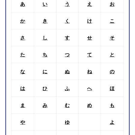
あ
い
う
え
お
か
き
く
け
こ
さ
し
す
せ
そ
た
ち
つ
て
と
な
に
ぬ
ね
の
は
ひ
ふ
へ
ほ
ま
み
む
め
も
や
ゆ
よ