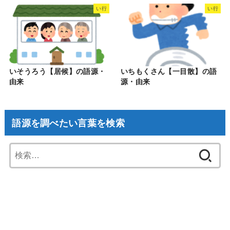
い行
い行
いそうろう【居候】の語源・
いちもくさん【一目散】の語
由来
源・由来
語源を調べたい言葉を検索
検
索: