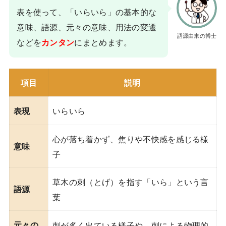
表を使って、「いらいら」の基本的な
意味、語源、元々の意味、用法の変遷
語源由来の博士
などを
にまとめます。
カンタン
項目
説明
いらいら
表現
心が落ち着かず、焦りや不快感を感じる様
意味
子
草木の刺（とげ）を指す「いら」という言
語源
葉
元々の
刺が多く出ている様子や、刺による物理的