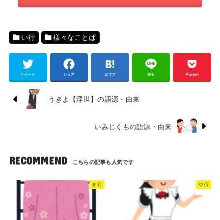
い行
様々なことば
ツイート
シェア
はてブ
送る
Pocket
うきよ【浮世】の語源・由来
いみじくもの語源・由来
RECOMMEND
き行
や行