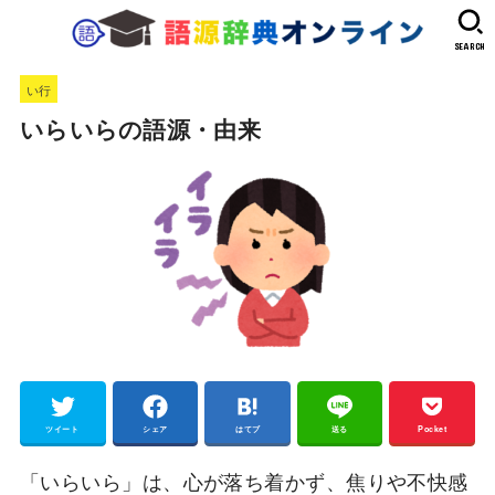
SEARCH
い行
いらいらの語源・由来
ツイート
シェア
はてブ
送る
Pocket
「いらいら」は、心が落ち着かず、焦りや不快感