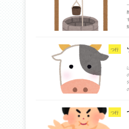
つ行
つ行