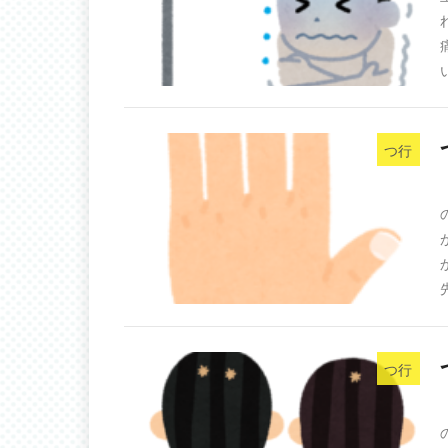
つ行
つ行