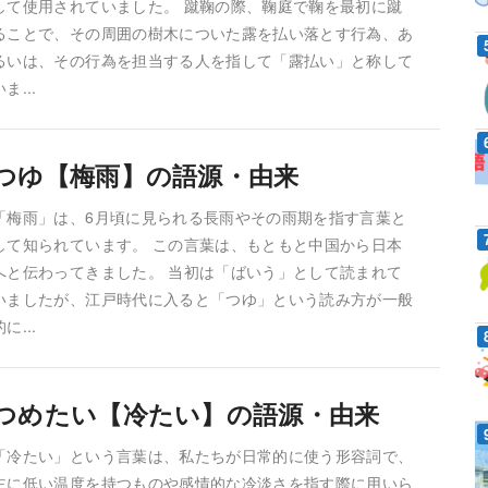
して使用されていました。 蹴鞠の際、鞠庭で鞠を最初に蹴
ることで、その周囲の樹木についた露を払い落とす行為、あ
るいは、その行為を担当する人を指して「露払い」と称して
いま...
つゆ【梅雨】の語源・由来
「梅雨」は、6月頃に見られる長雨やその雨期を指す言葉と
して知られています。 この言葉は、もともと中国から日本
へと伝わってきました。 当初は「ばいう」として読まれて
いましたが、江戸時代に入ると「つゆ」という読み方が一般
的に...
つめたい【冷たい】の語源・由来
「冷たい」という言葉は、私たちが日常的に使う形容詞で、
主に低い温度を持つものや感情的な冷淡さを指す際に用いら