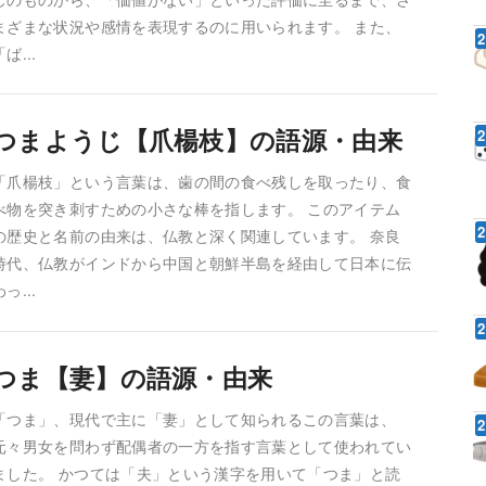
まざまな状況や感情を表現するのに用いられます。 また、
「ば...
つまようじ【爪楊枝】の語源・由来
「爪楊枝」という言葉は、歯の間の食べ残しを取ったり、食
べ物を突き刺すための小さな棒を指します。 このアイテム
の歴史と名前の由来は、仏教と深く関連しています。 奈良
時代、仏教がインドから中国と朝鮮半島を経由して日本に伝
わっ...
つま【妻】の語源・由来
「つま」、現代で主に「妻」として知られるこの言葉は、
元々男女を問わず配偶者の一方を指す言葉として使われてい
ました。 かつては「夫」という漢字を用いて「つま」と読