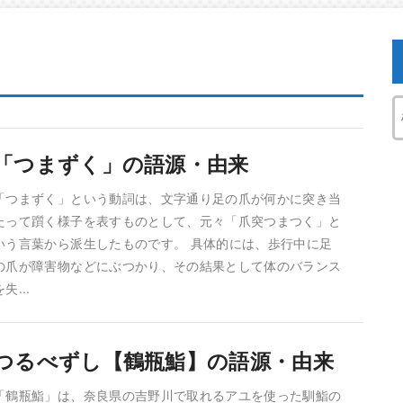
「つまずく」の語源・由来
「つまずく」という動詞は、文字通り足の爪が何かに突き当
たって躓く様子を表すものとして、元々「爪突つまつく」と
いう言葉から派生したものです。 具体的には、歩行中に足
の爪が障害物などにぶつかり、その結果として体のバランス
を失...
つるべずし【鶴瓶鮨】の語源・由来
「鶴瓶鮨」は、奈良県の吉野川で取れるアユを使った馴鮨の