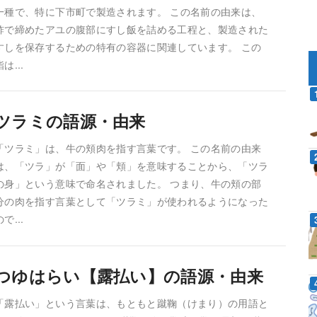
一種で、特に下市町で製造されます。 この名前の由来は、
酢で締めたアユの腹部にすし飯を詰める工程と、製造された
すしを保存するための特有の容器に関連しています。 この
鮨は...
ツラミの語源・由来
「ツラミ」は、牛の頬肉を指す言葉です。 この名前の由来
は、「ツラ」が「面」や「頬」を意味することから、「ツラ
の身」という意味で命名されました。 つまり、牛の頬の部
分の肉を指す言葉として「ツラミ」が使われるようになった
ので...
つゆはらい【露払い】の語源・由来
「露払い」という言葉は、もともと蹴鞠（けまり）の用語と