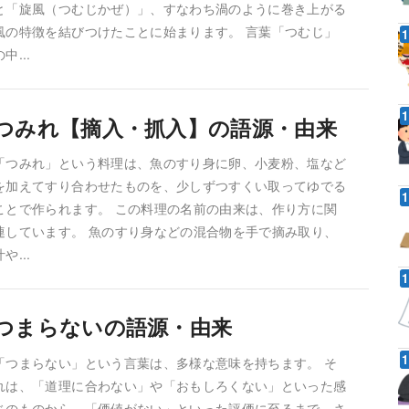
と「旋風（つむじかぜ）」、すなわち渦のように巻き上がる
風の特徴を結びつけたことに始まります。 言葉「つむじ」
の中...
つみれ【摘入・抓入】の語源・由来
「つみれ」という料理は、魚のすり身に卵、小麦粉、塩など
を加えてすり合わせたものを、少しずつすくい取ってゆでる
ことで作られます。 この料理の名前の由来は、作り方に関
連しています。 魚のすり身などの混合物を手で摘み取り、
汁や...
つまらないの語源・由来
「つまらない」という言葉は、多様な意味を持ちます。 そ
れは、「道理に合わない」や「おもしろくない」といった感
じのものから、「価値がない」といった評価に至るまで、さ