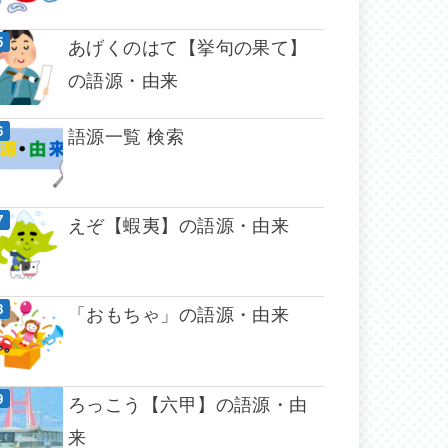
あげくのはて【挙句の果て】
の語源・由来
語源一覧 検索
えぞ【蝦夷】の語源・由来
「おもちゃ」の語源・由来
ろっこう【六甲】の語源・由
来