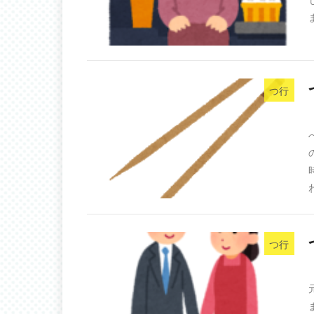
つ行
つ行