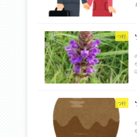
つ行
つ行