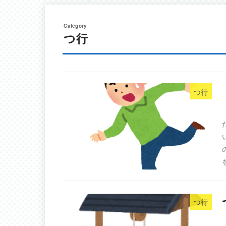
つ行
つ行
つ行