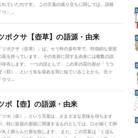
まれていたのです。 この言葉の成り立ちに関しては、語根
「つ」...
ツボクサ【壺草】の語源・由来
「ツボクサ（壺草）」は、セリ科の多年草で、特徴的な形状
の花を持っています。 その名前に関する由来には複数の説
が存在します。 一つの説として、この草の花の形が「うつ
ぼ（靫）」という矢を収める筒に似ていることから、元々
「ウツ...
ツボ【壺】の語源・由来
「ツボ（壺）」という言葉は、さまざまな意味を持ちます
が、特に容器の形状に関連するものとしては、口が細くて胴
が丸く膨らんだ形を指します。 また、この言葉は「くぼん