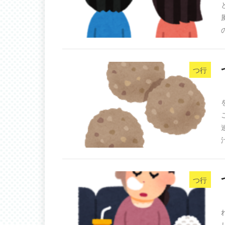
つ行
つ行