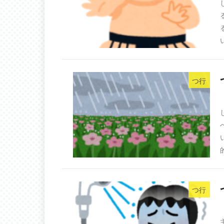
つ行
つ行