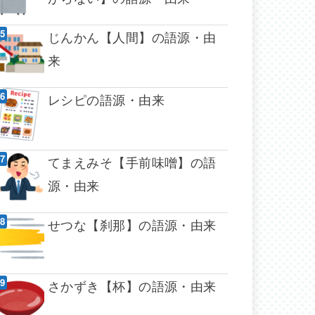
じんかん【人間】の語源・由
来
レシピの語源・由来
てまえみそ【手前味噌】の語
源・由来
せつな【刹那】の語源・由来
さかずき【杯】の語源・由来