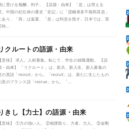
期に受ける報酬。利子。 【語源・由来】 「息」は増える
意。中国の紀伝体の通史「史記」に「貸錢者多不能與其息」
とあり、「與」は返還、「息」は利息を指す。日本では、室
町時...
リクルートの語源・由来
【意味】 求人。人材募集。転じて、学生の就職運動。 【語
源・由来】 「リクルート」は、新兵、新入生、新人募集の
意の英語「recruit」から。「recruit」は、新たに生じたもの
の意のフランス語「recrue」から。「...
りきし【力士】の語源・由来
【意味】 ①力の強い人。 ②相撲取り。力者。力人。 ③金剛