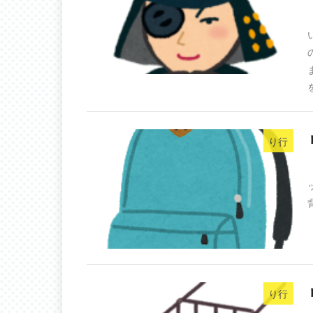
を
り行
り行