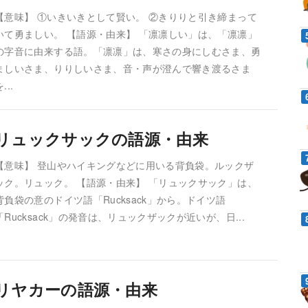
【意味】 ①いきいきとして賢い。 ②きりりと引き締まって
いて勇ましい。 【語源・由来】 「凛凛しい」は、「凛凛」
の字音に由来する語。「凛凛」は、寒さの身にしむさま、勇
ましいさま、りりしいさま、音・声が澄んで響き渡るさま
...
リュックサックの語源・由来
【意味】 登山やハイキングなどに用いる背負袋。ルックザ
ック。リュック。 【語源・由来】 「リュックサック」は、
背負袋の意のドイツ語「Rucksack」から。ドイツ語
「Rucksack」の発音は、リュックザックが近いが、日...
リヤカーの語源・由来