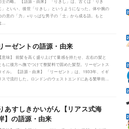
力士の略。 【語源・由来】 「りきし」は、古くは「りき
じ」といい、後世「りきし」というようになった。体や腕の
力の意の「力」+りっぱな男子の「士」から成る語。もと
...
リーゼントの語源・由来
【意味】 前髪を高く盛り上げて量感を持たせ、左右の髪と
ともに後方へ撫でつけて整髪料で固めた髪型。リーゼントス
タイル。 【語源・由来】 「リーゼント」は、1933年、イギ
リスで流行した。ロンドンのウェストエンドにある繁華街...
りあすしきかいがん【リアス式海
岸】の語源・由来