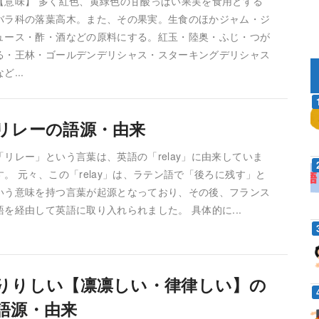
【意味】 多く紅色、黄緑色の甘酸っぱい果実を食用とする
バラ科の落葉高木。また、その果実。生食のほかジャム・ジ
ュース・酢・酒などの原料にする。紅玉・陸奥・ふじ・つが
る・王林・ゴールデンデリシャス・スターキングデリシャス
など...
リレーの語源・由来
「リレー」という言葉は、英語の「relay」に由来していま
す。 元々、この「relay」は、ラテン語で「後ろに残す」と
いう意味を持つ言葉が起源となっており、その後、フランス
語を経由して英語に取り入れられました。 具体的に...
りりしい【凛凛しい・律律しい】の
語源・由来