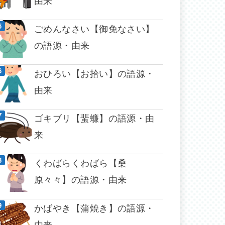
由来
ごめんなさい【御免なさい】
の語源・由来
おひろい【お拾い】の語源・
由来
ゴキブリ【蜚蠊】の語源・由
来
くわばらくわばら【桑
原々々】の語源・由来
かばやき【蒲焼き】の語源・
由来