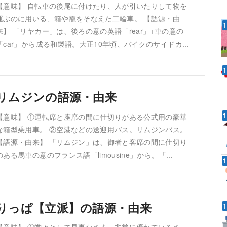
【意味】 自転車の後尾に付けたり、人が引いたりして物を
運ぶのに用いる、箱や籠をそなえた二輪車。 【語源・由
来】 「リヤカー」は、後ろの意の英語「rear」+車の意の
「car」から成る和製語。大正10年頃、バイクのサイドカ...
リムジンの語源・由来
【意味】 ①運転席と座席の間に仕切りがある公式用の豪華
な箱型乗用車。 ②空港などの送迎用バス。リムジンバス。
【語源・由来】 「リムジン」は、御者と客席の間に仕切り
のある馬車の意のフランス語「limousine」から。「...
りっぱ【立派】の語源・由来