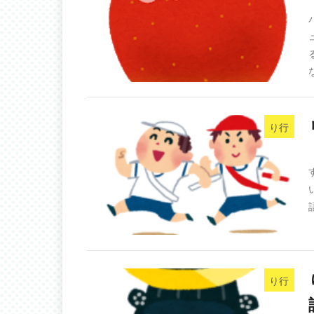
り行
り行