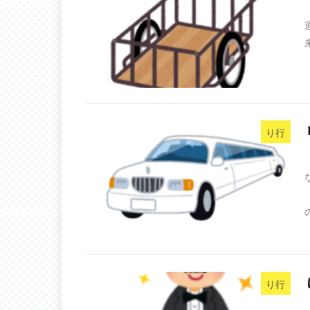
り行
り行