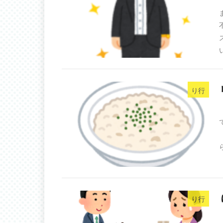
り行
り行