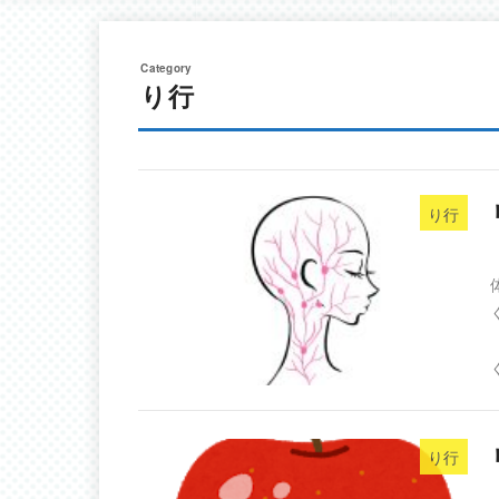
り行
り行
く
り行