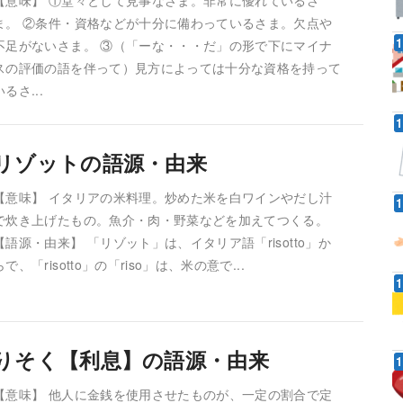
【意味】 ①堂々として見事なさま。非常に優れているさ
ま。 ②条件・資格などが十分に備わっているさま。欠点や
不足がないさま。 ③（「ーな・・・だ」の形で下にマイナ
スの評価の語を伴って）見方によっては十分な資格を持って
いるさ...
リゾットの語源・由来
【意味】 イタリアの米料理。炒めた米を白ワインやだし汁
で炊き上げたもの。魚介・肉・野菜などを加えてつくる。
【語源・由来】 「リゾット」は、イタリア語「risotto」か
らで、「risotto」の「riso」は、米の意で...
りそく【利息】の語源・由来
【意味】 他人に金銭を使用させたものが、一定の割合で定