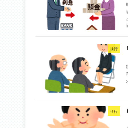
り行
り行