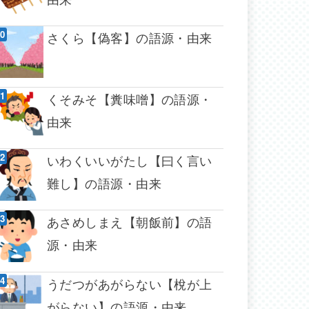
さくら【偽客】の語源・由来
くそみそ【糞味噌】の語源・
由来
いわくいいがたし【曰く言い
難し】の語源・由来
あさめしまえ【朝飯前】の語
源・由来
うだつがあがらない【梲が上
がらない】の語源・由来