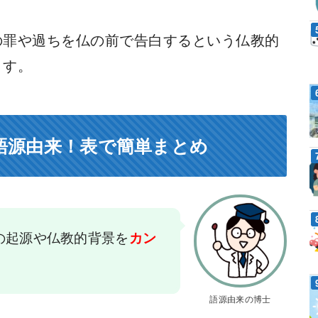
の罪や過ちを仏の前で告白するという仏教的
ます。
語源由来！表で簡単まとめ
の起源や仏教的背景を
カン
語源由来の博士