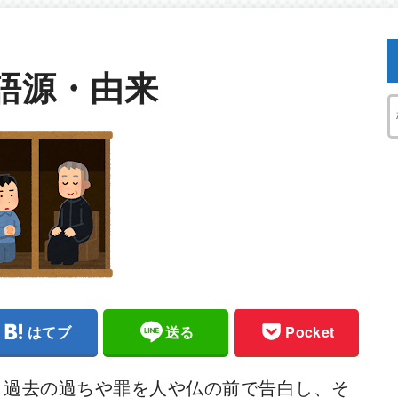
語源・由来
はてブ
送る
Pocket
、過去の過ちや罪を人や仏の前で告白し、そ