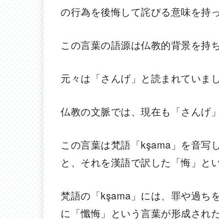
の行為を後悔して詫びる意味を持
この言葉の語源は仏教的背景を持
元々は「さんげ」と読まれていま
仏教の文脈では、現在も「さんげ
この言葉は梵語「kşama」を音
と、それを漢語で訳した「悔」と
梵語の「kşama」には、罪や過
に「懺悔」という言葉が形成され