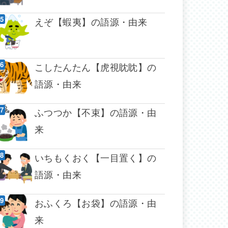
えぞ【蝦夷】の語源・由来
こしたんたん【虎視眈眈】の
語源・由来
ふつつか【不束】の語源・由
来
いちもくおく【一目置く】の
語源・由来
おふくろ【お袋】の語源・由
来