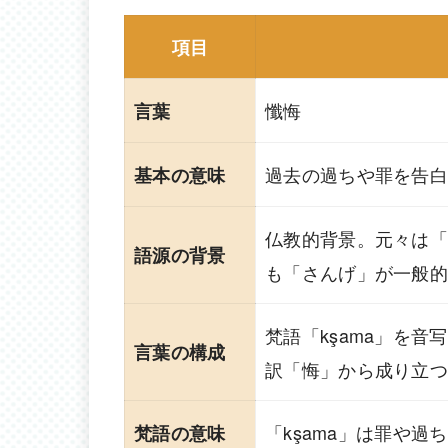
項目
懺悔
言葉
過去の過ちや罪を告
基本の意味
仏教的背景。元々は
語源の背景
も「さんげ」が一般的
梵語「kşama」を
言葉の構成
訳「悔」から成り立つ
「kşama」は罪や過
梵語の意味