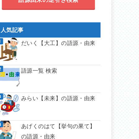
人気記事
だいく【大工】の語源・由来
語源一覧 検索
みらい【未来】の語源・由来
あげくのはて【挙句の果て】
の語源・由来