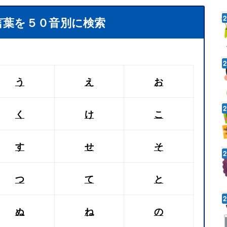
言葉を５０音別に検索
う
え
お
く
け
こ
す
せ
そ
つ
て
と
ぬ
ね
の