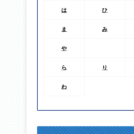
は
ひ
ま
み
や
ら
り
わ