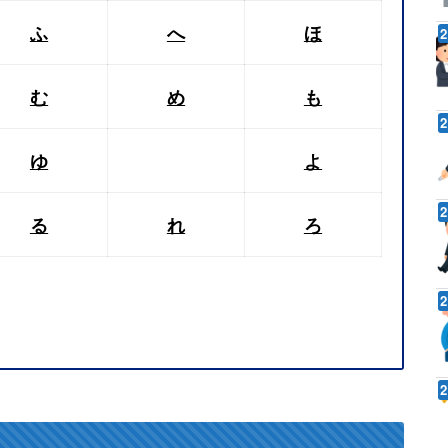
ふ
へ
ほ
む
め
も
ゆ
よ
る
れ
ろ