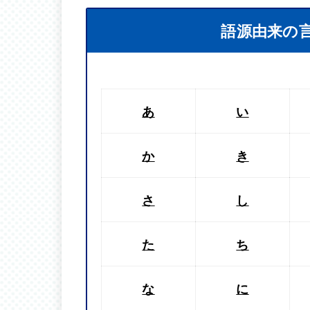
語源由来の
あ
い
か
き
さ
し
た
ち
な
に