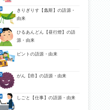
きりぎりす【螽斯】の語源・
由来
ひるあんどん【昼行燈】の語
源・由来
ピントの語源・由来
がん【癌】の語源・由来
しごと【仕事】の語源・由来