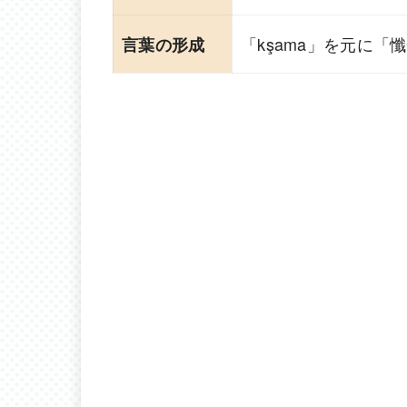
「kşama」を元に
言葉の形成