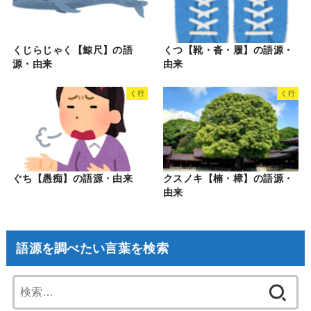
くじらじゃく【鯨尺】の語
くつ【靴・沓・履】の語源・
源・由来
由来
く行
く行
ぐち【愚痴】の語源・由来
クスノキ【楠・樟】の語源・
由来
語源を調べたい言葉を検索
検
索: