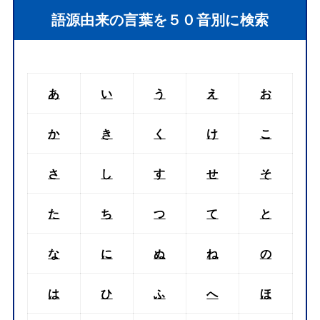
語源由来の言葉を５０音別に検索
あ
い
う
え
お
か
き
く
け
こ
さ
し
す
せ
そ
た
ち
つ
て
と
な
に
ぬ
ね
の
は
ひ
ふ
へ
ほ