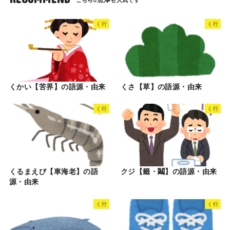
く行
く行
くかい【苦界】の語源・由来
くさ【草】の語源・由来
く行
く行
くるまえび【車海老】の語
クジ【籤・鬮】の語源・由来
源・由来
く行
く行