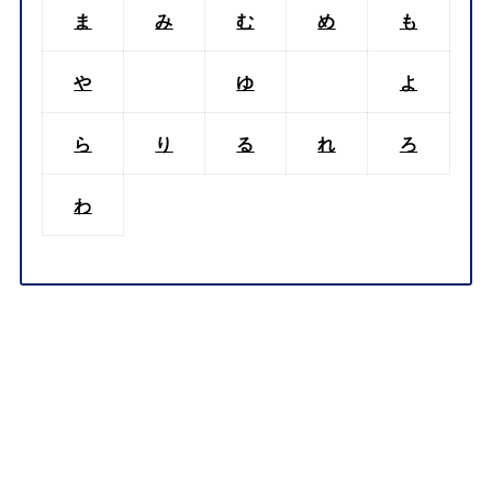
ま
み
む
め
も
や
ゆ
よ
ら
り
る
れ
ろ
わ