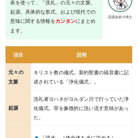
表を使って、「洗礼」の元々の文脈、
起源、具体的な形式、および現代での
語源由来の博士
意味に関する情報を
にまとめ
カンタン
ます。
項目
説明
元々の
キリスト教の儀式。新約聖書の福音書に記
述されている「浄化儀式」。
文脈
洗礼者ヨハネがヨルダン川で行っていた浄
起源
化儀式。罪を象徴的に洗い流す意味があっ
た。
「浸水」（体全体を水に沈める）