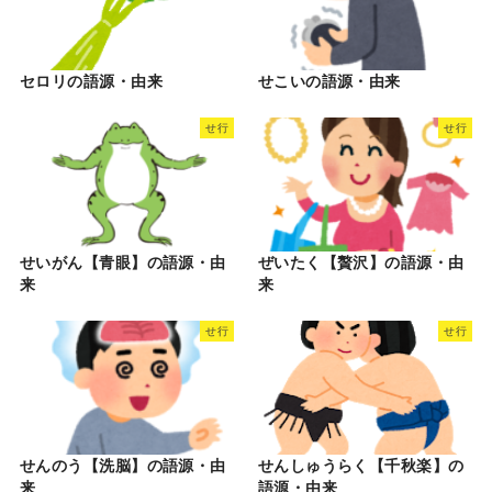
セロリの語源・由来
せこいの語源・由来
せ行
せ行
せいがん【青眼】の語源・由
ぜいたく【贅沢】の語源・由
来
来
せ行
せ行
せんのう【洗脳】の語源・由
せんしゅうらく【千秋楽】の
来
語源・由来