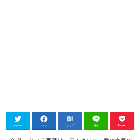
ツイート
シェア
はてブ
送る
Pocket
「洗礼」という言葉は、元々キリスト教の文脈で