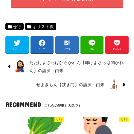
せ行
キリスト教
ツイート
シェア
はてブ
送る
Pocket
たたけよさらばひらかれん【叩けよさらば開かれ
ん】の語源・由来
せまきもん【狭き門】の語源・由来
RECOMMEND
せ行
せ行