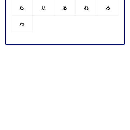
ら
り
る
れ
ろ
わ