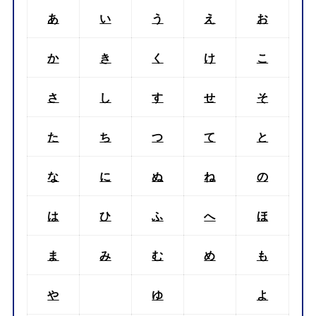
あ
い
う
え
お
か
き
く
け
こ
さ
し
す
せ
そ
た
ち
つ
て
と
な
に
ぬ
ね
の
は
ひ
ふ
へ
ほ
ま
み
む
め
も
や
ゆ
よ