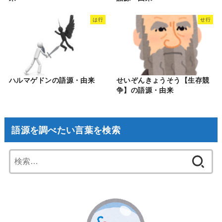
は行
せ行
ハルマゲドンの語源・由来
せいぞんきょうそう【生存競
争】の語源・由来
語源を調べたい言葉を検索
検
索: