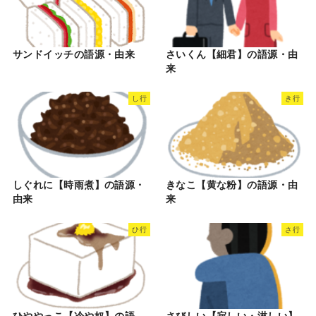
サンドイッチの語源・由来
さいくん【細君】の語源・由
来
し行
き行
しぐれに【時雨煮】の語源・
きなこ【黄な粉】の語源・由
由来
来
ひ行
さ行
ひややっこ【冷や奴】の語
さびしい【寂しい・淋しい】