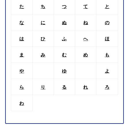
た
ち
つ
て
と
な
に
ぬ
ね
の
は
ひ
ふ
へ
ほ
ま
み
む
め
も
や
ゆ
よ
ら
り
る
れ
ろ
わ