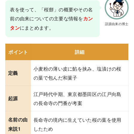
表を使って、「桜餅」の概要やその名
前の由来についての主要な情報を
カン
語源由来の博士
にまとめます。
タン
ポイント
詳細
小麦粉の薄い皮に餡を挟み、塩漬けの桜
定義
の葉で包んだ和菓子
江戸時代中期、東京都墨田区の江戸向島
起源
の長命寺の門番が考案
名前の由
長命寺の境内に生えていた桜の葉を使用
したため
来説1