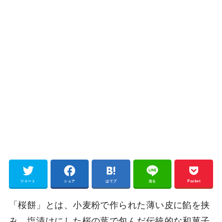
ツイート
シェア
はてブ
送る
Pocket
「桜餅」とは、小麦粉で作られた薄い皮に餡を挟
み、塩漬けにした桜の葉で包んだ伝統的な和菓子