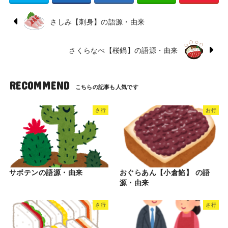
さしみ【刺身】の語源・由来
さくらなべ【桜鍋】の語源・由来
RECOMMEND
さ行
お行
サボテンの語源・由来
おぐらあん【小倉餡】 の語
源・由来
さ行
さ行