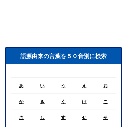
語源由来の言葉を５０音別に検索
あ
い
う
え
お
か
き
く
け
こ
さ
し
す
せ
そ