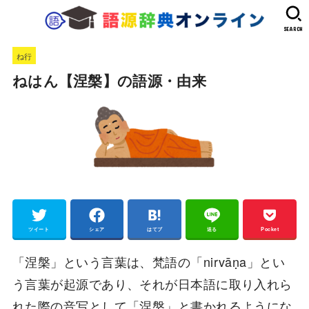
SEARCH
ね行
ねはん【涅槃】の語源・由来
ツイート
シェア
はてブ
送る
Pocket
「涅槃」という言葉は、梵語の「nirvāṇa」とい
う言葉が起源であり、それが日本語に取り入れら
れた際の音写として「涅槃」と書かれるようにな