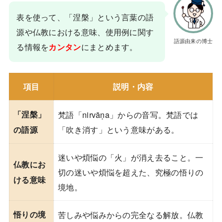
表を使って、「涅槃」という言葉の語
源や仏教における意味、使用例に関す
語源由来の博士
る情報を
にまとめます。
カンタン
項目
説明・内容
「涅槃」
梵語「nirvāṇa」からの音写。梵語では
「吹き消す」という意味がある。
の語源
迷いや煩悩の「火」が消え去ること。一
仏教にお
切の迷いや煩悩を超えた、究極の悟りの
ける意味
境地。
悟りの境
苦しみや悩みからの完全なる解放。仏教