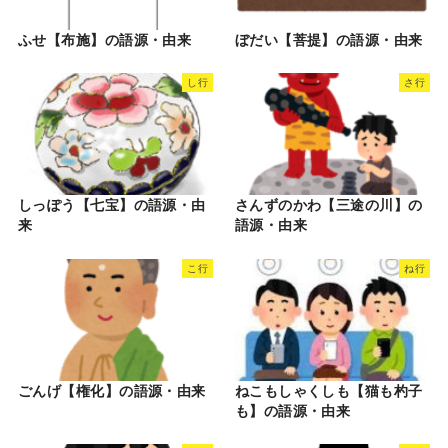
ふせ【布施】の語源・由来
ぼだい【菩提】の語源・由来
し行
さ行
しっぽう【七宝】の語源・由
さんずのかわ【三途の川】の
来
語源・由来
こ行
ね行
ごんげ【権化】の語源・由来
ねこもしゃくしも【猫も杓子
も】の語源・由来