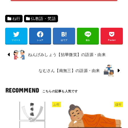
ね行
仏教語・梵語
ツイート
シェア
はてブ
送る
Pocket
ねんげみしょう【拈華微笑】の語源・由来
なむさん【南無三】の語源・由来
RECOMMEND
ふ行
ほ行