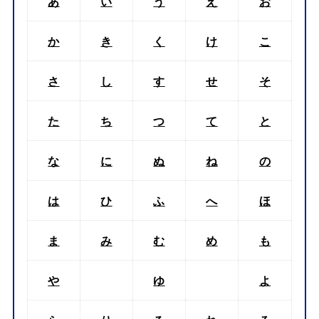
あ
い
う
え
お
か
き
く
け
こ
さ
し
す
せ
そ
た
ち
つ
て
と
な
に
ぬ
ね
の
は
ひ
ふ
へ
ほ
ま
み
む
め
も
や
ゆ
よ