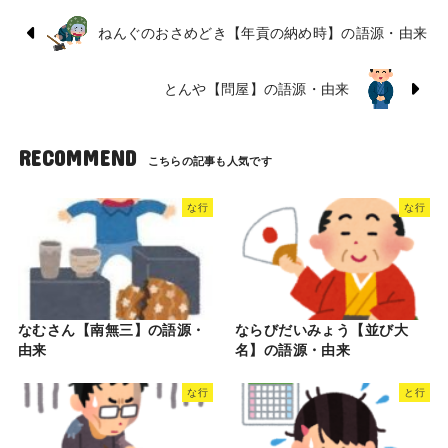
ねんぐのおさめどき【年貢の納め時】の語源・由来
とんや【問屋】の語源・由来
RECOMMEND
な行
な行
なむさん【南無三】の語源・
ならびだいみょう【並び大
由来
名】の語源・由来
な行
と行