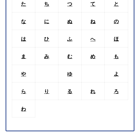
た
ち
つ
て
と
な
に
ぬ
ね
の
は
ひ
ふ
へ
ほ
ま
み
む
め
も
や
ゆ
よ
ら
り
る
れ
ろ
わ