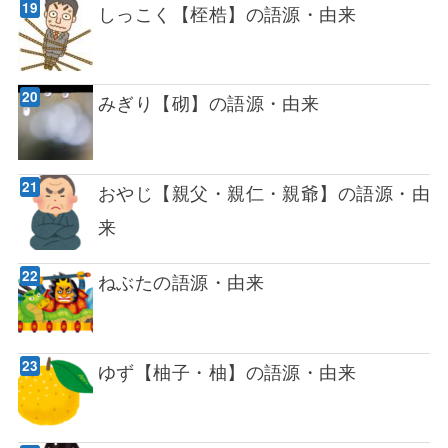
しっこく【桎梏】の語源・由来
みぎり【砌】の語源・由来
おやじ【親父・親仁・親爺】の語源・由
来
ねぶたの語源・由来
ゆず【柚子・柚】の語源・由来