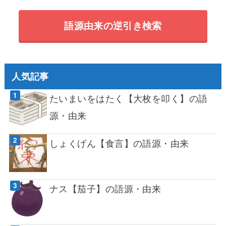
語源由来の逆引き検索
人気記事
たいまいをはたく【大枚を叩く】の語
源・由来
しょくげん【食言】の語源・由来
ナス【茄子】の語源・由来