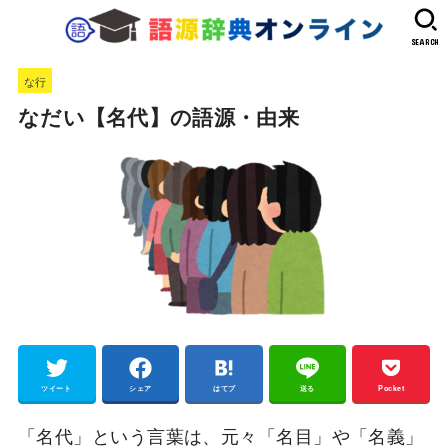
SEARCH
な行
なだい【名代】の語源・由来
ツイート
シェア
はてブ
送る
Pocket
「名代」という言葉は、元々「名目」や「名義」