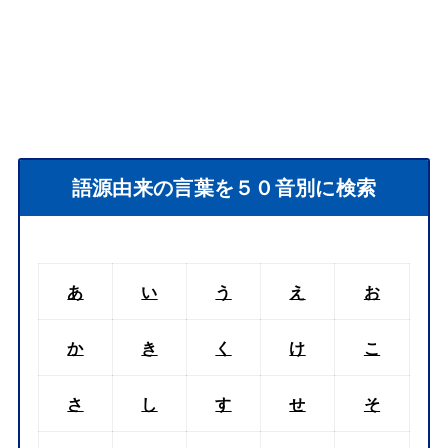
語源由来の言葉を５０音別に検索
あ
い
う
え
お
か
き
く
け
こ
さ
し
す
せ
そ