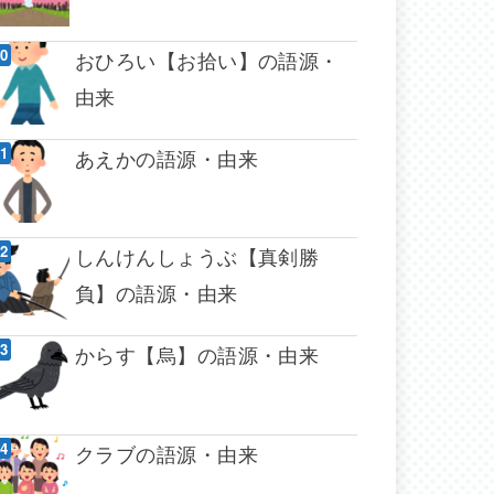
おひろい【お拾い】の語源・
由来
あえかの語源・由来
しんけんしょうぶ【真剣勝
負】の語源・由来
からす【烏】の語源・由来
クラブの語源・由来