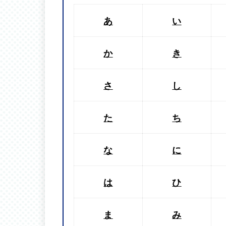
あ
い
か
き
さ
し
た
ち
な
に
は
ひ
ま
み