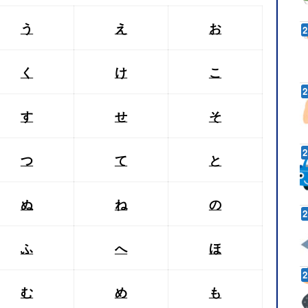
う
え
お
く
け
こ
す
せ
そ
つ
て
と
ぬ
ね
の
ふ
へ
ほ
む
め
も