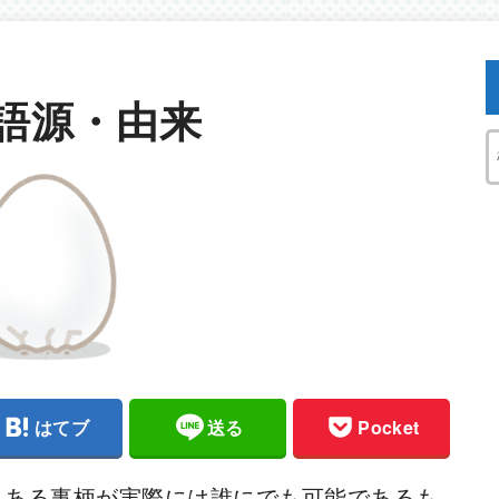
語源・由来
はてブ
送る
Pocket
、ある事柄が実際には誰にでも可能であるも