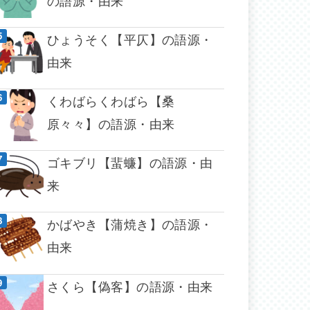
の語源・由来
ひょうそく【平仄】の語源・
由来
くわばらくわばら【桑
原々々】の語源・由来
ゴキブリ【蜚蠊】の語源・由
来
かばやき【蒲焼き】の語源・
由来
さくら【偽客】の語源・由来