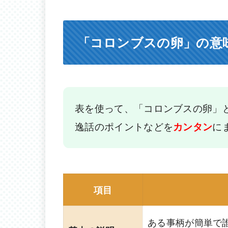
「コロンブスの卵」の意
表を使って、「コロンブスの卵」
逸話のポイントなどを
に
カンタン
項目
ある事柄が簡単で