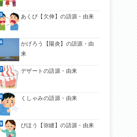
あくび【欠伸】の語源・由来
かげろう【陽炎】の語源・由
来
デザートの語源・由来
くしゃみの語源・由来
びほう【弥縫】の語源・由来