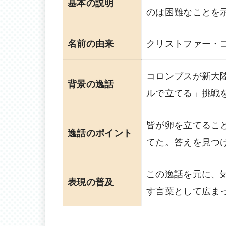
基本の説明
のは困難なことを
クリストファー・
名前の由来
コロンブスが新大
背景の逸話
ルで立てる」挑戦
皆が卵を立てるこ
逸話のポイント
てた。答えを見つ
この逸話を元に、
表現の普及
す言葉として広ま