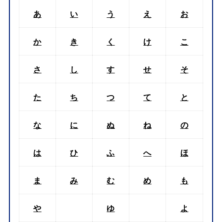
あ
い
う
え
お
か
き
く
け
こ
さ
し
す
せ
そ
た
ち
つ
て
と
な
に
ぬ
ね
の
は
ひ
ふ
へ
ほ
ま
み
む
め
も
や
ゆ
よ