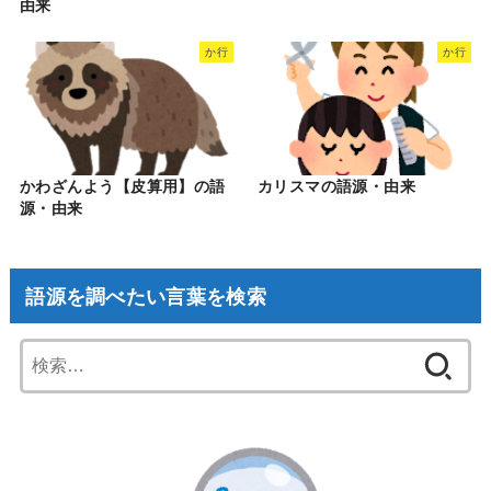
由来
か行
か行
かわざんよう【皮算用】の語
カリスマの語源・由来
源・由来
語源を調べたい言葉を検索
検
索: