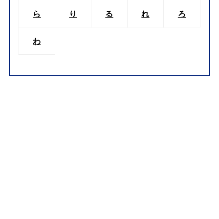
ら
り
る
れ
ろ
わ