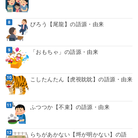
びろう【尾龍】の語源・由来
「おもちゃ」の語源・由来
こしたんたん【虎視眈眈】の語源・由来
ふつつか【不束】の語源・由来
らちがあかない【埒が明かない】の語