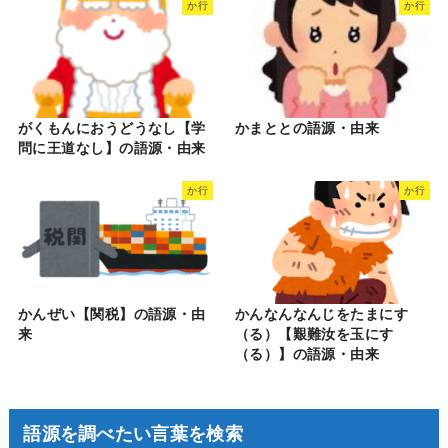
か行
か行
がくもんにおうどうなし【学
かまととの語源・由来
問に王道なし】の語源・由来
か行
か行
かんぜい【関税】の語源・由
かんなんなんじをたまにす
来
（る）【艱難汝を玉にす
（る）】の語源・由来
語源を調べたい言葉を検索