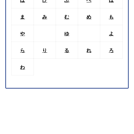
ま
み
む
め
も
や
ゆ
よ
ら
り
る
れ
ろ
わ