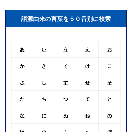
語源由来の言葉を５０音別に検索
あ
い
う
え
お
か
き
く
け
こ
さ
し
す
せ
そ
た
ち
つ
て
と
な
に
ぬ
ね
の
は
ひ
ふ
へ
ほ