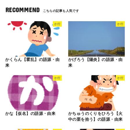
RECOMMEND
か行
か行
かくらん【霍乱】の語源・由
かげろう【陽炎】の語源・由
来
来
か行
か行
かな【仮名】の語源・由来
かちゅうのくりをひろう【火
中の栗を拾う】の語源・由来