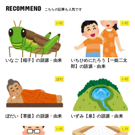
RECOMMEND
い行
い行
いなご【稲子】の語源・由来
いちひめにたろう【一姫二太
郎】の語源・由来
ほ行
い行
ぼだい【菩提】の語源・由来
いずみ【泉】の語源・由来
い行
し行