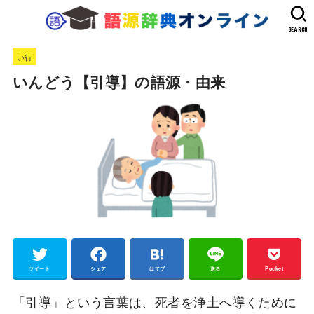
SEARCH
い行
いんどう【引導】の語源・由来
ツイート
シェア
はてブ
送る
Pocket
「引導」という言葉は、死者を浄土へ導くために