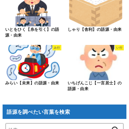
いとをひく【糸を引く】の語
しゃり【舎利】の語源・由来
源・由来
み行
い行
みらい【未来】の語源・由来
いちげんこじ【一言居士】の
語源・由来
語源を調べたい言葉を検索
検