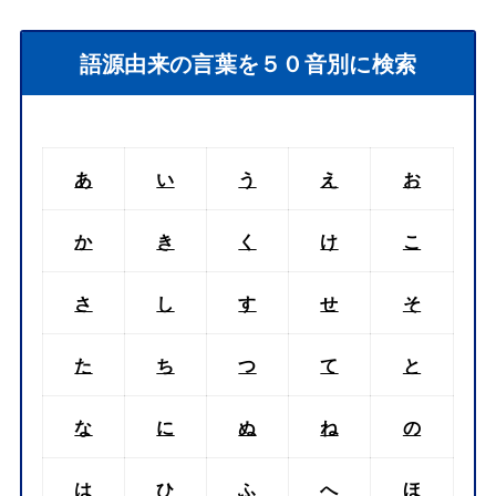
語源由来の言葉を５０音別に検索
あ
い
う
え
お
か
き
く
け
こ
さ
し
す
せ
そ
た
ち
つ
て
と
な
に
ぬ
ね
の
は
ひ
ふ
へ
ほ