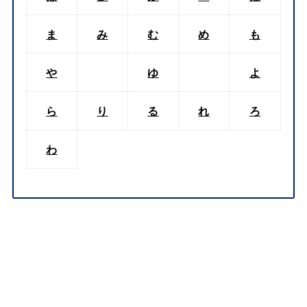
ま
み
む
め
も
や
ゆ
よ
ら
り
る
れ
ろ
わ