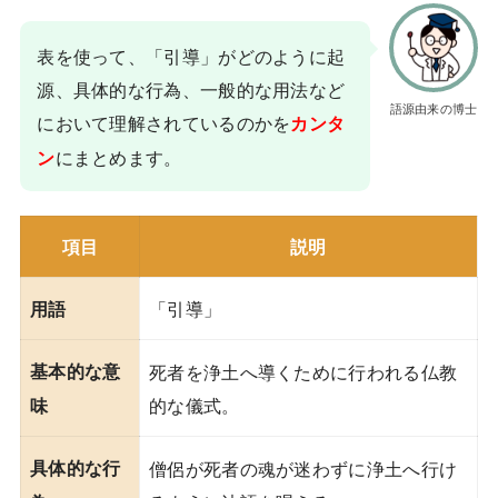
表を使って、「引導」がどのように起
源、具体的な行為、一般的な用法など
語源由来の博士
において理解されているのかを
カンタ
にまとめます。
ン
項目
説明
「引導」
用語
基本的な意
死者を浄土へ導くために行われる仏教
的な儀式。
味
具体的な行
僧侶が死者の魂が迷わずに浄土へ行け