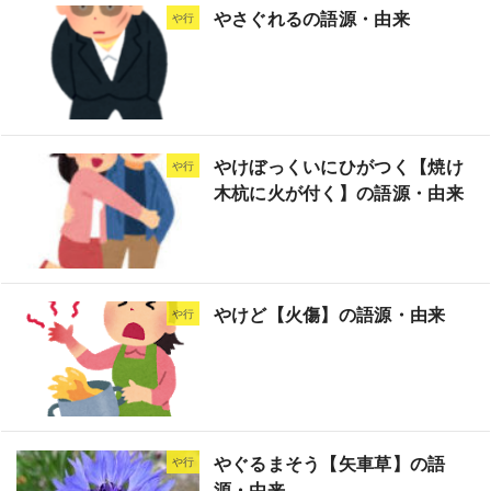
やさぐれるの語源・由来
や行
やけぼっくいにひがつく【焼け
や行
木杭に火が付く】の語源・由来
やけど【火傷】の語源・由来
や行
やぐるまそう【矢車草】の語
や行
源・由来