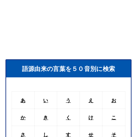
語源由来の言葉を５０音別に検索
あ
い
う
え
お
か
き
く
け
こ
さ
し
す
せ
そ