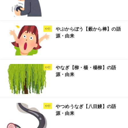
やぶからぼう【藪から棒】の語
や行
源・由来
やなぎ【柳・楊・楊柳】の語
や行
源・由来
やつめうなぎ【八目鰻】の語
や行
源・由来