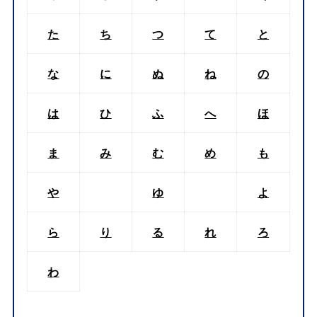
た
ち
つ
て
と
な
に
ぬ
ね
の
は
ひ
ふ
へ
ほ
ま
み
む
め
も
や
ゆ
よ
ら
り
る
れ
ろ
わ