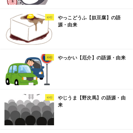
やっこどうふ【奴豆腐】の語
や行
源・由来
やっかい【厄介】の語源・由来
や行
やじうま【野次馬】の語源・由
や行
来