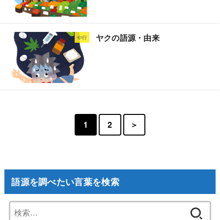
ヤクの語源・由来
や行
1
2
＞
語源を調べたい言葉を検索
検