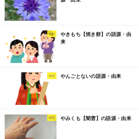
やきもち【焼き餅】の語源・由
や行
来
やんごとないの語源・由来
や行
やみくも【闇雲】の語源・由来
や行