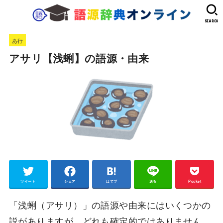
SEARCH
あ行
アサリ【浅蜊】の語源・由来
ツイート
シェア
はてブ
送る
Pocket
「浅蜊（アサリ）」の語源や由来にはいくつかの
説がありますが、どれも確定的ではありません。