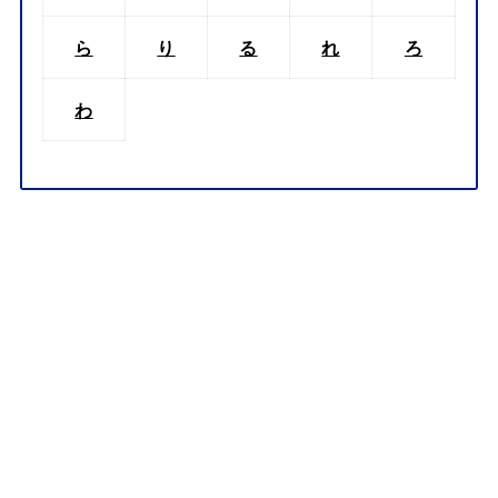
ら
り
る
れ
ろ
わ