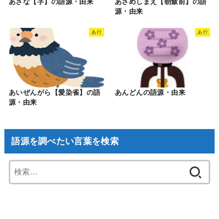
あざな【字】の語源・由来
あさめしまえ【朝飯前】の語
源・由来
あ行
あ行
あいぜんがら【愛染雀】の語
あんどんの語源・由来
源・由来
語源を調べたい言葉を検索
検
索: