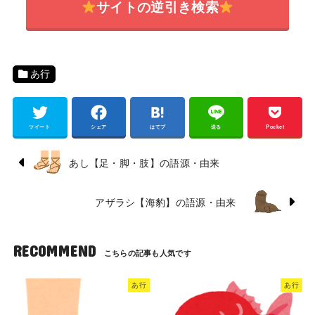
サイトの逆引き検索
あ行
ツイート
シェア
はてブ
送る
Pocket
あし【足・脚・肢】の語源・由来
アザラシ【海豹】の語源・由来
RECOMMEND
あ行
あ行