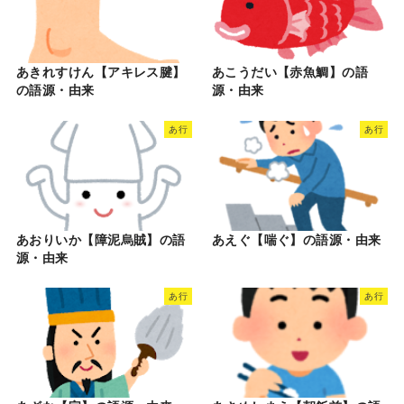
あきれすけん【アキレス腱】
あこうだい【赤魚鯛】の語
の語源・由来
源・由来
あ行
あ行
あおりいか【障泥烏賊】の語
あえぐ【喘ぐ】の語源・由来
源・由来
あ行
あ行