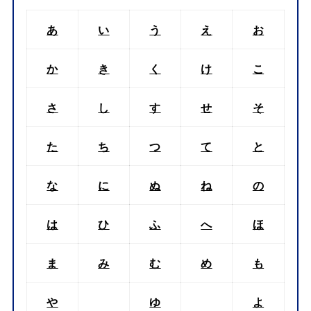
あ
い
う
え
お
か
き
く
け
こ
さ
し
す
せ
そ
た
ち
つ
て
と
な
に
ぬ
ね
の
は
ひ
ふ
へ
ほ
ま
み
む
め
も
や
ゆ
よ