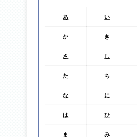
あ
い
か
き
さ
し
た
ち
な
に
は
ひ
ま
み