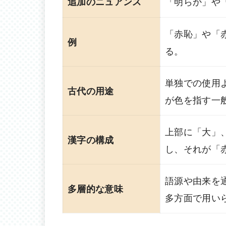
「明らか」や
追加のニュアンス
「赤恥」や「
例
る。
単独での使用
古代の用途
が色を指す一
上部に「大」
漢字の構成
し、それが「
語源や由来を
多層的な意味
多方面で用い