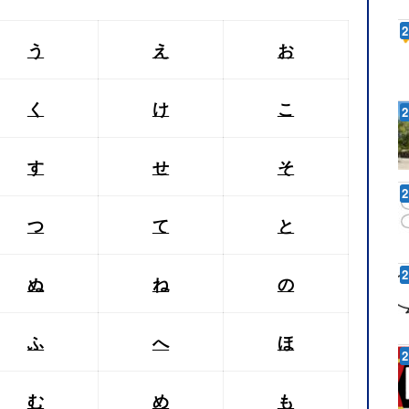
う
え
お
く
け
こ
す
せ
そ
つ
て
と
ぬ
ね
の
ふ
へ
ほ
む
め
も