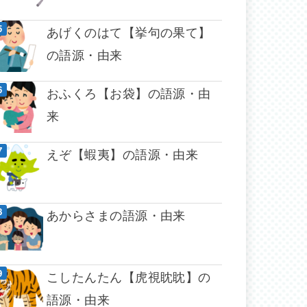
あげくのはて【挙句の果て】
の語源・由来
おふくろ【お袋】の語源・由
来
えぞ【蝦夷】の語源・由来
あからさまの語源・由来
こしたんたん【虎視眈眈】の
語源・由来