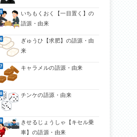
いちもくおく【一目置く】の
語源・由来
ぎゅうひ【求肥】の語源・由
来
キャラメルの語源・由来
チンケの語源・由来
きせるじょうしゃ【キセル乗
車】の語源・由来