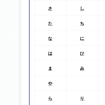
さ
し
た
ち
な
に
は
ひ
ま
み
や
ら
り