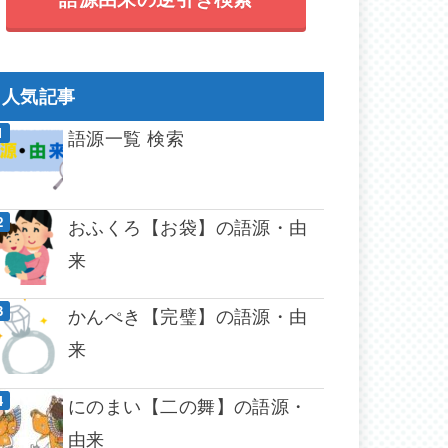
人気記事
語源一覧 検索
おふくろ【お袋】の語源・由
来
かんぺき【完璧】の語源・由
来
にのまい【二の舞】の語源・
由来