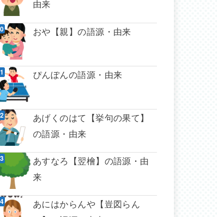
由来
おや【親】の語源・由来
ぴんぽんの語源・由来
あげくのはて【挙句の果て】
の語源・由来
あすなろ【翌檜】の語源・由
来
あにはからんや【豈図らん