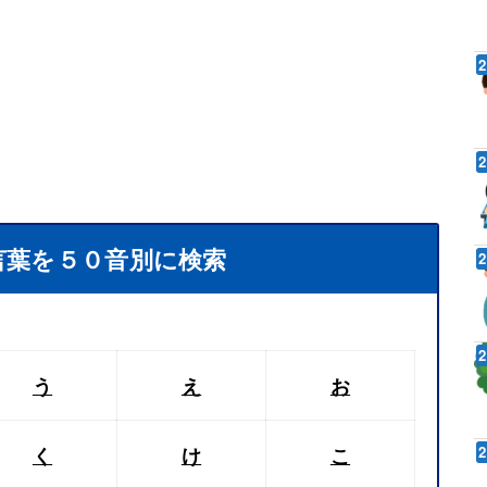
言葉を５０音別に検索
う
え
お
く
け
こ