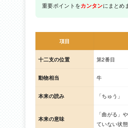
重要ポイントを
にまとめ
カンタン
項目
第2番目
十二支の位置
牛
動物相当
「ちゅう」
本来の読み
「曲がる」や
本来の意味
ていない状態