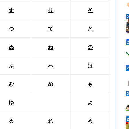
す
せ
そ
つ
て
と
ぬ
ね
の
ふ
へ
ほ
む
め
も
ゆ
よ
る
れ
ろ