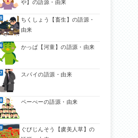
や】の語源・由来
ちくしょう【畜生】の語源・
由来
かっぱ【河童】の語源・由来
スパイの語源・由来
ペーぺーの語源・由来
ぐびじんそう【虞美人草】の