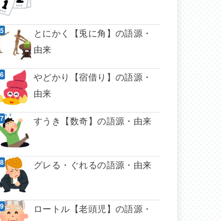
とにかく【兎に角】の語源・
由来
やどかり【宿借り】の語源・
由来
すうき【数奇】の語源・由来
グレる・ぐれるの語源・由来
ロートル【老頭児】の語源・