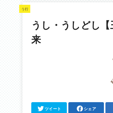
う行
うし・うしどし【
来
ツイート
シェア