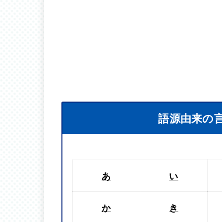
語源由来の
あ
い
か
き