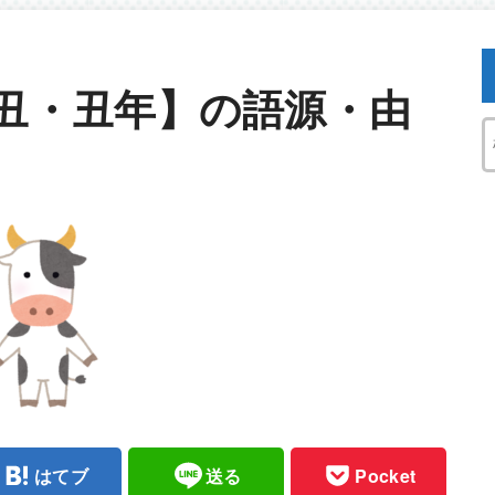
丑・丑年】の語源・由
はてブ
送る
Pocket