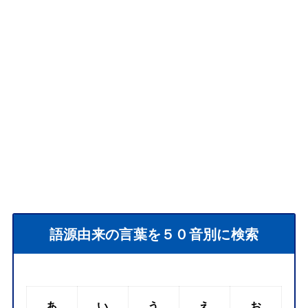
語源由来の言葉を５０音別に検索
あ
い
う
え
お