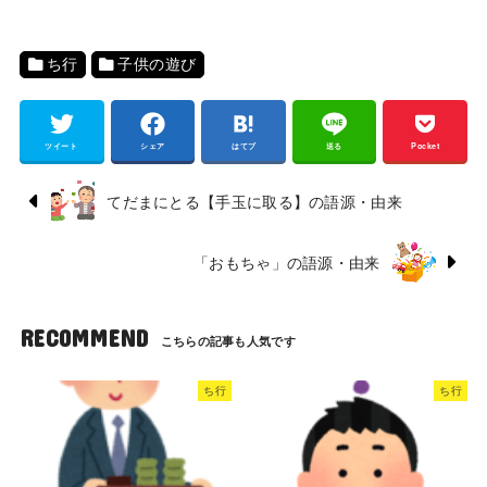
ち行
子供の遊び
ツイート
シェア
はてブ
送る
Pocket
てだまにとる【手玉に取る】の語源・由来
「おもちゃ」の語源・由来
RECOMMEND
ち行
ち行