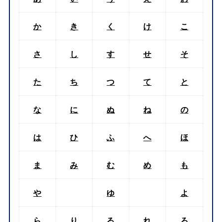
か
き
く
け
こ
さ
し
す
せ
そ
た
ち
つ
て
と
な
に
ぬ
ね
の
は
ひ
ふ
へ
ほ
ま
み
む
め
も
や
ゆ
よ
ら
り
る
れ
ろ