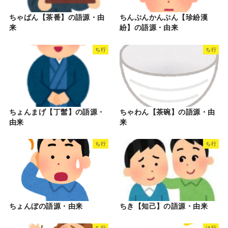
ちゃばん【茶番】の語源・由
ちんぷんかんぷん【珍紛漢
来
紛】の語源・由来
ち行
ち行
ちょんまげ【丁髷】の語源・
ちゃわん【茶碗】の語源・由
由来
来
ち行
ち行
ちょんぼの語源・由来
ちき【知己】の語源・由来
ち行
は行