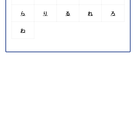
ら
り
る
れ
ろ
わ