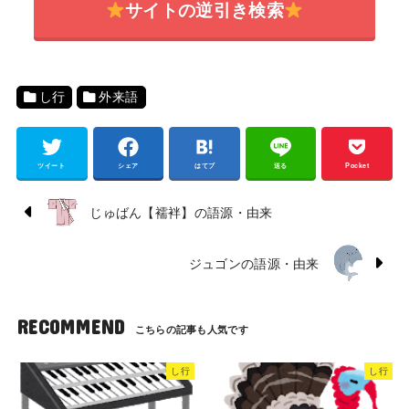
サイトの逆引き検索
し行
外来語
ツイート
シェア
はてブ
送る
Pocket
じゅばん【襦袢】の語源・由来
ジュゴンの語源・由来
RECOMMEND
し行
し行