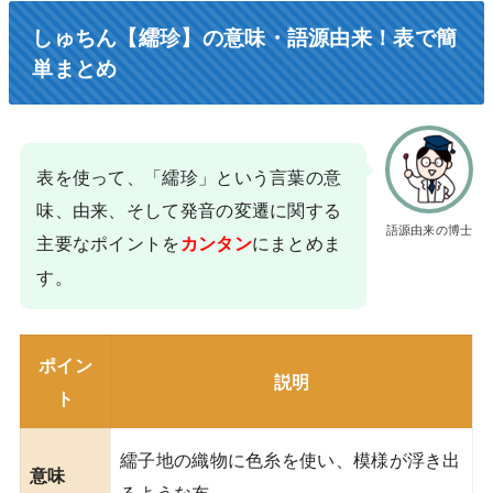
しゅちん【繻珍】の意味・語源由来！表で簡
単まとめ
表を使って、「繻珍」という言葉の意
味、由来、そして発音の変遷に関する
語源由来の博士
主要なポイントを
にまとめま
カンタン
す。
ポイン
説明
ト
繻子地の織物に色糸を使い、模様が浮き出
意味
るような布