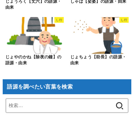
じょうろく【丈六】の語源・
しゃば【娑婆】の語源・由来
由来
し行
し行
じょやのかね【除夜の鐘】の
じょちょう【助長】の語源・
語源・由来
由来
語源を調べたい言葉を検索
検
索: