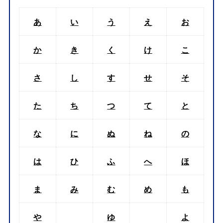
あ
い
う
え
お
か
き
く
け
こ
さ
し
す
せ
そ
た
ち
つ
て
と
な
に
ぬ
ね
の
は
ひ
ふ
へ
ほ
ま
み
む
め
も
や
ゆ
よ