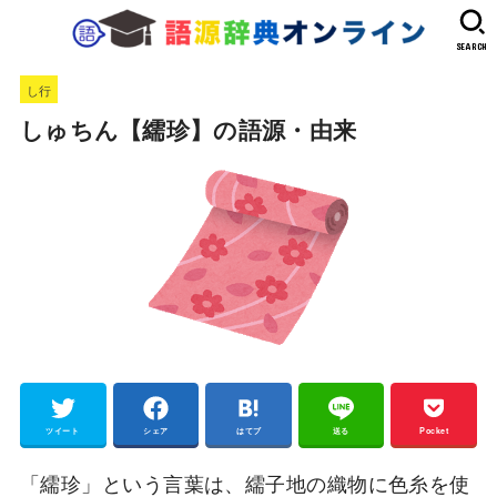
SEARCH
し行
しゅちん【繻珍】の語源・由来
ツイート
シェア
はてブ
送る
Pocket
「繻珍」という言葉は、繻子地の織物に色糸を使