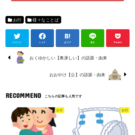
お行
様々なことば
ツイート
シェア
はてブ
送る
Pocket
おくゆかしい【奥床しい】の語源・由来
おおやけ【公】の語源・由来
RECOMMEND
お行
お行