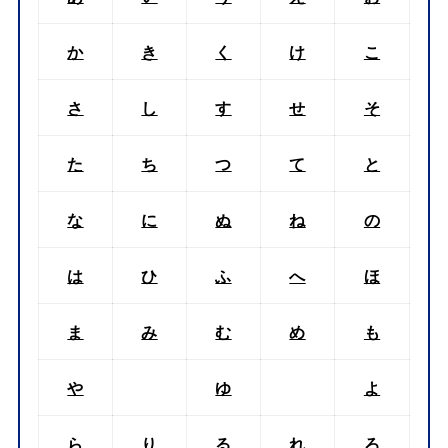
か
き
く
け
こ
さ
し
す
せ
そ
た
ち
つ
て
と
な
に
ぬ
ね
の
は
ひ
ふ
へ
ほ
ま
み
む
め
も
や
ゆ
よ
ら
り
る
れ
ろ