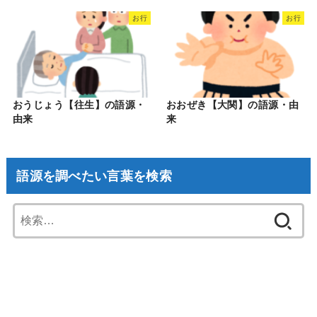
お行
お行
おうじょう【往生】の語源・
おおぜき【大関】の語源・由
由来
来
語源を調べたい言葉を検索
検
索: