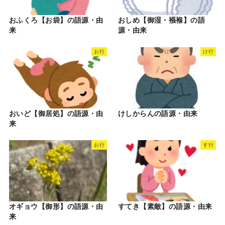
おふくろ【お袋】の語源・由
おしめ【御湿・襁褓】の語
来
源・由来
お行
け行
おいど【御居処】の語源・由
けしからんの語源・由来
来
お行
す行
オギョウ【御形】の語源・由
すてき【素敵】の語源・由来
来