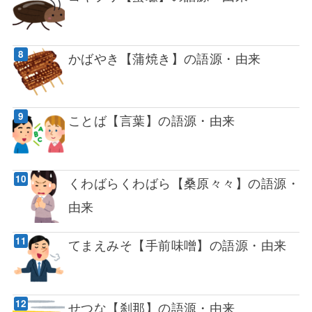
かばやき【蒲焼き】の語源・由来
ことば【言葉】の語源・由来
くわばらくわばら【桑原々々】の語源・
由来
てまえみそ【手前味噌】の語源・由来
せつな【刹那】の語源・由来