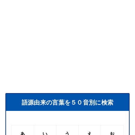
語源由来の言葉を５０音別に検索
あ
い
う
え
お